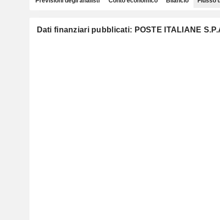
Previsioni degli analisti
Conto economico
Bilancio
Flusso 
Dati finanziari pubblicati: POSTE ITALIANE S.P.