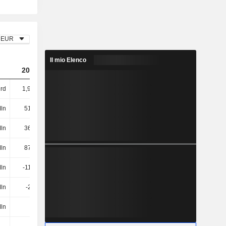
EUR
Il mio Elenco
2023
2024
2025
rd
1,92 Mrd
1,99 Mrd
2,21 Mrd
ln
513 Mln
537 Mln
539 Mln
ln
366 Mln
387 Mln
447 Mln
ln
879 Mln
924 Mln
986 Mln
Mln
-112 Mln
-
-1 Mln
Mln
-25 Mln
-14 Mln
-
Mln
3 Mln
5 Mln
8 Mln