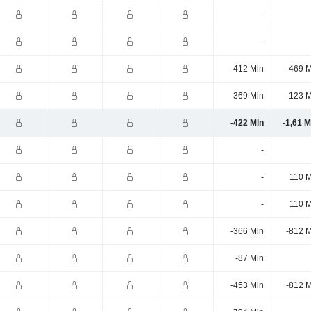
-
-
-412 Mln
-469 M
369 Mln
-123 M
-422 Mln
-1,61 
-
-
110 M
-
110 M
-366 Mln
-812 M
-87 Mln
-453 Mln
-812 M