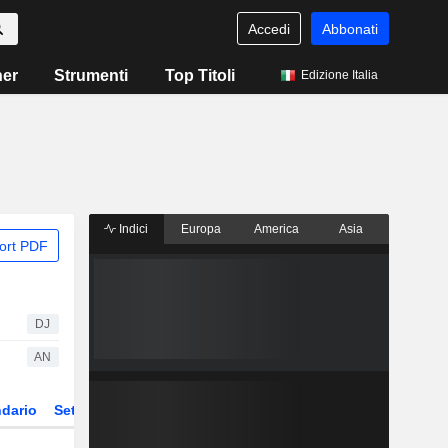
Accedi
Abbonati
ner
Strumenti
Top Titoli
Edizione Italia
Indici
Europa
America
Asia
ort PDF
DJ
AN
dario
Settore
Derivati
ETF