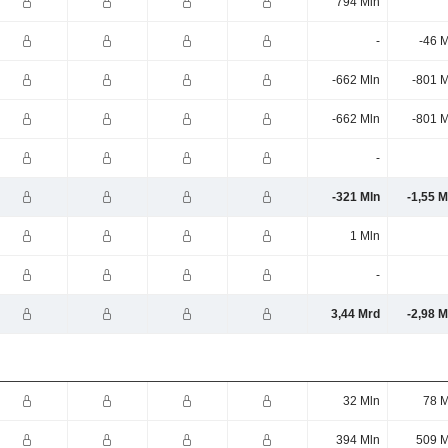
794 Mln
-
-46 
-662 Mln
-801 M
-662 Mln
-801 M
-
-321 Mln
-1,55 
1 Mln
-
3,44 Mrd
-2,98 
32 Mln
78 M
394 Mln
509 M