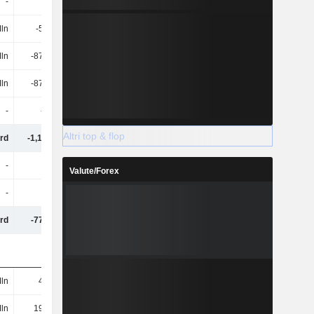
-
-
-
-
Mln
-55 Mln
-44 Mln
-49 Mln
ln
-877 Mln
-1,16 Mrd
-1,49 Mrd
ln
-877 Mln
-1,16 Mrd
-1,49 Mrd
-
-6 Mln
-9 Mln
-14 Mln
Altri top & flop
Mrd
-1,19 Mrd
-1,45 Mrd
-1,12 Mrd
-
-
-
-
Valute/Forex
-
-
-
-
Mrd
-772 Mln
469 Mln
-233 Mln
ln
45 Mln
49 Mln
73 Mln
ln
191 Mln
866 Mln
763 Mln