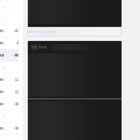
-
-
-
-
-
-
-1 Mln
-
ln
-473 Mln
-467 Mln
-513 Mln
Altri top & flop
ln
-66 Mln
-32 Mln
-836 Mln
Top Titoli
Mrd
-994 Mln
-986 Mln
-1,82 Mrd
-
-
-
-
ln
126 Mln
566 Mln
754 Mln
ln
126 Mln
566 Mln
754 Mln
ln
-380 Mln
-803 Mln
-324 Mln
-
-
-
-
ln
-380 Mln
-803 Mln
-324 Mln