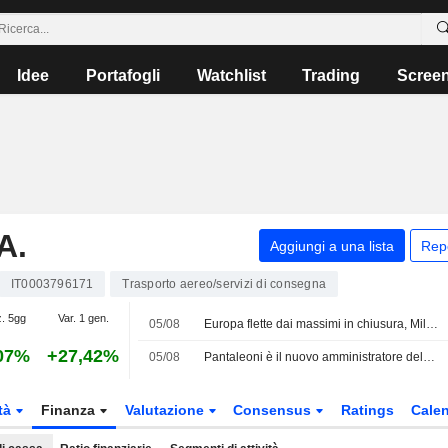
Idee
Portafogli
Watchlist
Trading
Scree
A.
Aggiungi a una lista
Rep
IT0003796171
Trasporto aereo/servizi di consegna
z. 5gg
Var. 1 gen.
05/08
Europa flette dai massimi in chiusura, Milano chiude a -0,1% -2-
07%
+27,42%
05/08
Pantaleoni è il nuovo amministratore delegato di PagoPA
tà
Finanza
Valutazione
Consensus
Ratings
Calen