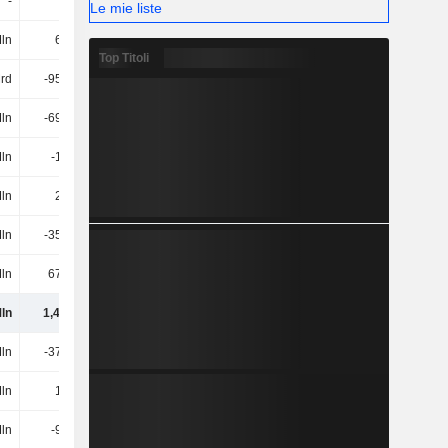
-
-
-
-
Le mie liste
ln
64 Mln
603 Mln
52 Mln
Top Titoli
Mrd
-957 Mln
-328 Mln
-411 Mln
ln
-696 Mln
242 Mln
-258 Mln
ln
-15 Mln
-5 Mln
-
ln
25 Mln
-154 Mln
-74 Mln
ln
-352 Mln
-13 Mln
-15 Mln
ln
678 Mln
-353 Mln
202 Mln
ln
1,41 Mrd
2,9 Mrd
2,7 Mrd
ln
-373 Mln
-498 Mln
-665 Mln
ln
13 Mln
9 Mln
14 Mln
ln
-95 Mln
3 Mln
185 Mln