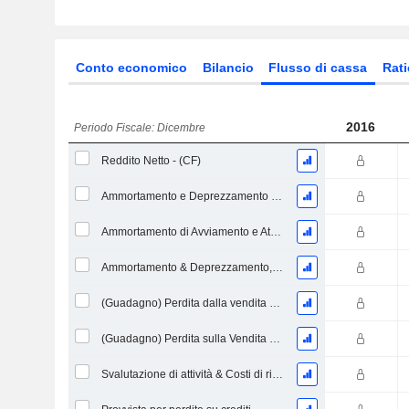
Conto economico
Bilancio
Flusso di cassa
Rati
2016
Periodo Fiscale: Dicembre
Reddito Netto - (CF)
Ammortamento e Deprezzamento - Flusso di Cassa
Ammortamento di Avviamento e Attivi Immateriale - (CF) - (Specifico del Modello)
Ammortamento & Deprezzamento, Totale - CF
(Guadagno) Perdita dalla vendita di un asset
(Guadagno) Perdita sulla Vendita di Investimenti - (CF)
Svalutazione di attività & Costi di ristrutturazione