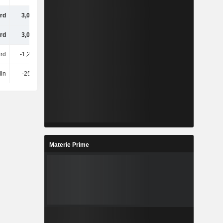
rd
3,04 Mrd
1,42 Mrd
4,29 Mrd
rd
3,06 Mrd
1,46 Mrd
4,33 Mrd
Mrd
-1,28 Mrd
452 Mln
-2,43 Mrd
ln
-254 Mln
-237 Mln
430 Mln
Materie Prime