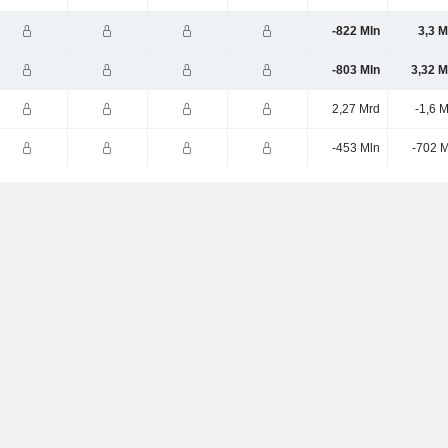
-822 Mln
3,3 M
-803 Mln
3,32 M
2,27 Mrd
-1,6 
-453 Mln
-702 M