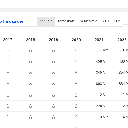
o finanziarie
Annuale
Trimestrale
Semestrale
YTD
LTM
2017
2018
2019
2020
2021
2022
1,58 Mrd
1,51 M
458 Mln
480 M
345 Mln
354 M
803 Mln
834 M
2 Mln
-1 
-228 Mln
-2 
-13 Mln
-4 