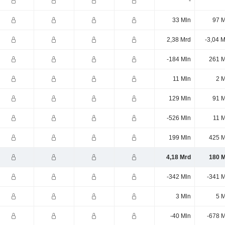
-
33 Mln
97 M
2,38 Mrd
-3,04 
-184 Mln
261 M
11 Mln
2 M
129 Mln
91 M
-526 Mln
11 M
199 Mln
425 M
4,18 Mrd
180 M
-342 Mln
-341 M
3 Mln
5 M
-40 Mln
-678 M