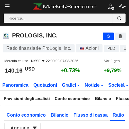
PROLOGIS, INC.
140,16
$
+0,73%
PROLOGIS, INC.
Ratio finanziarie ProLogis, Inc.
Azioni
PLD
US
Mercato chiuso -
NYSE
22:00:03 07/08/2026
Var. 1 gen.
USD
+0,73%
140,16
+9,79%
Panoramica
Quotazioni
Grafici
Notizie
Società
Previsioni degli analisti
Conto economico
Bilancio
Flusso
Conto economico
Bilancio
Flusso di cassa
Ratio f
Annuale