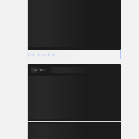
Altri top & flop
Top Titoli