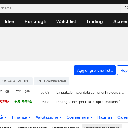
Idee
Portafogli
Watchlist
Trading
Scree
Aggiungi a una lista
Rep
US74340W1036
REIT commerciali
az. 5gg
Var. 1 gen.
05/08
La piattaforma di data center di Prologis spinge al rialzo le stime, secondo RBC
,82%
+8,99%
05/08
ProLogis, Inc.: per RBC Capital Markets è Buy
tà
Finanza
Valutazione
Consensus
Ratings
Calen