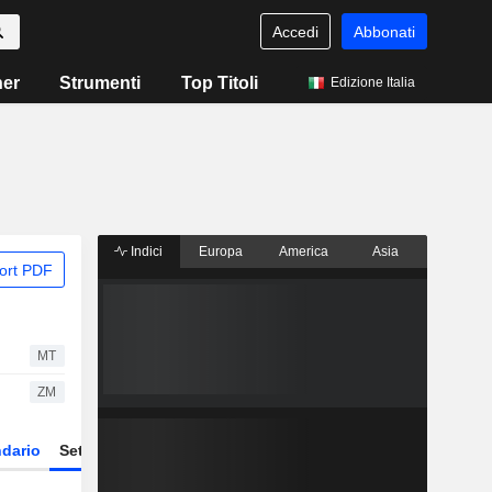
Accedi
Abbonati
ner
Strumenti
Top Titoli
Edizione Italia
Indici
Europa
America
Asia
ort PDF
MT
ZM
dario
Settore
Derivati
ETF