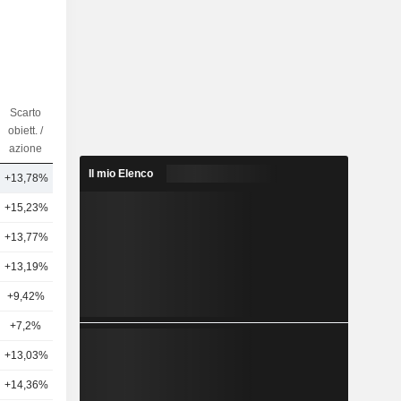
Scarto
Num di
obiett. /
Analisti
azione
Il mio Elenco
+13,78%
13
+15,23%
14
+13,77%
20
+13,19%
16
+9,42%
16
+7,2%
17
+13,03%
13
+14,36%
12