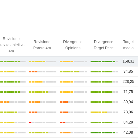
Revisione
Revisione
Divergence
Divergence
Target
rezzo obiettivo
Parere 4m
Opinions
Target Price
medio
4m
158,31
34,85
228,25
71,75
39,94
73,06
84,29
42,08