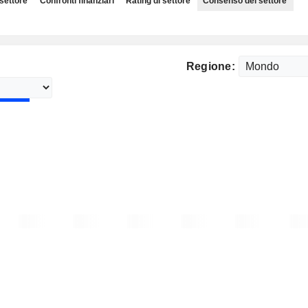
 settore
Confronti finanziari
Rating di settore
Consenso del settore
Regione: