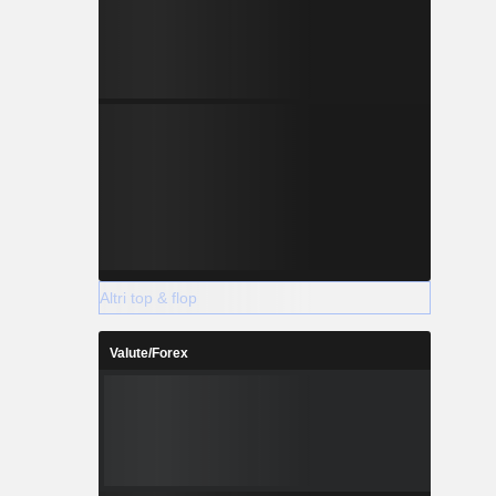
Altri top & flop
Valute/Forex