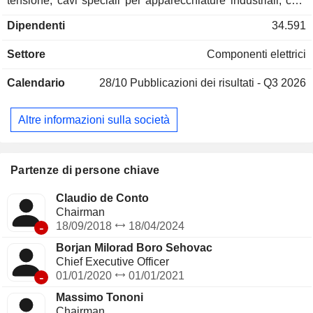
tensione, cavi speciali per apparecchiature industriali, cavi
di segnalazione, cavi per batterie, cavi energia ad Alta
Dipendenti
34.591
Tensione terrestre e sottomarina, cavi sottomarini per le
telecomunicazioni e cavi speciali offshore; - cavi e sistemi di
Settore
Componenti elettrici
cablaggio per telecomunicazioni (8,2%): cavi in rame e fibre
ottiche, sistemi di comunicazione via cavo con conduttori
Calendario
28/10
Pubblicazioni dei risultati - Q3 2026
metallici, componenti e sistemi via cavo per reti a lunga
distanza, ecc. A fine 2025 il gruppo dispone di oltre 109 siti
di produzione in tutto il mondo. La ripartizione geografica del
Altre informazioni sulla società
fatturato è la seguente: Italia (15,9%), Europa-Medio Oriente-
Africa (31,8%), Nord America (39,8%), America Latina
(7,3%) e Asia-Pacifico (5,2%).
Partenze di persone chiave
Claudio de Conto
Chairman
-
18/09/2018
18/04/2024
Borjan Milorad Boro Sehovac
Chief Executive Officer
-
01/01/2020
01/01/2021
Massimo Tononi
Chairman