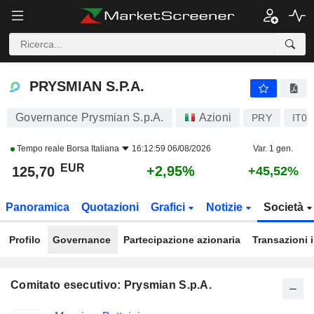
PRYSMIAN S.P.A.
125,70
€
+2,95%
PRYSMIAN S.P.A.
Governance Prysmian S.p.A.
Azioni
PRY
IT0
Tempo reale
Borsa Italiana
16:12:59 06/08/2026
Var. 1 gen.
EUR
+2,95%
125,70
+45,52%
Panoramica
Quotazioni
Grafici
Notizie
Società
Profilo
Governance
Partecipazione azionaria
Transazioni 
Comitato esecutivo: Prysmian S.p.A.
Posizioni