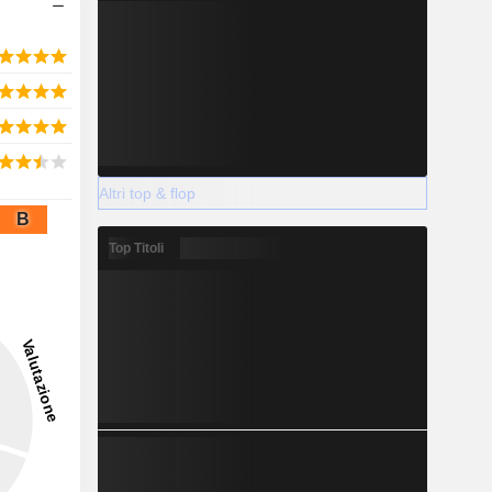
Altri top & flop
B
Top Titoli