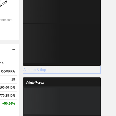
ra
Altri top & flop
COMPRA
18
Valute/Forex
160,00
IDR
770,28
IDR
+50,96%