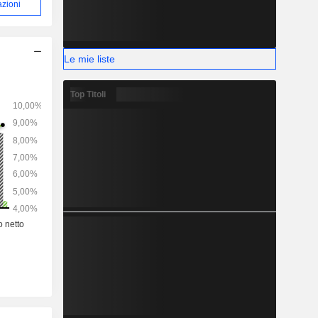
azioni
Le mie liste
Top Titoli