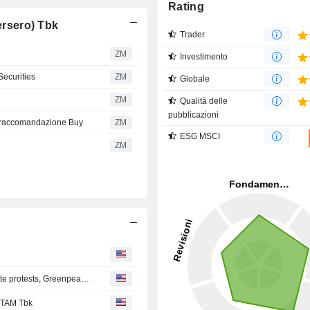
Rating
ersero) Tbk
Trader
ZM
Investimento
Securities
ZM
Globale
ZM
Qualità delle
pubblicazioni
 raccomandazione Buy
ZM
ESG MSCI
ZM
Nickel mining in Indonesia's Raja Ampat continues despite protests, Greenpeace finds
NTAM Tbk