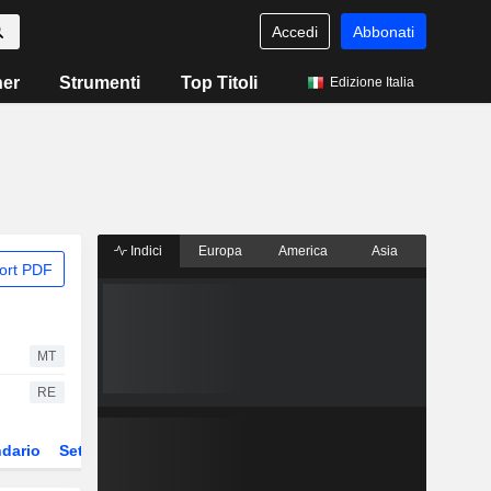
Accedi
Abbonati
ner
Strumenti
Top Titoli
Edizione Italia
Indici
Europa
America
Asia
ort PDF
MT
RE
dario
Settore
ETF