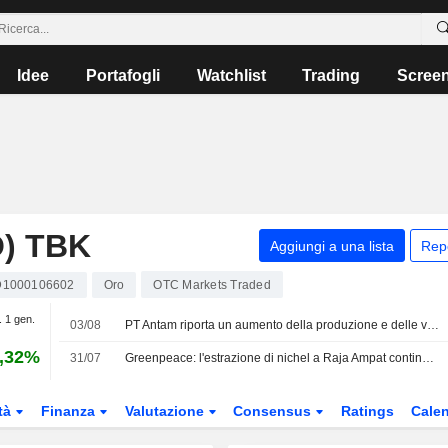
Idee
Portafogli
Watchlist
Trading
Scree
) TBK
Aggiungi a una lista
Rep
D1000106602
Oro
OTC Markets Traded
. 1 gen.
03/08
PT Antam riporta un aumento della produzione e delle vendite di oro nel secondo trimestre
,32%
31/07
Greenpeace: l'estrazione di nichel a Raja Ampat continua nonostante le proteste
tà
Finanza
Valutazione
Consensus
Ratings
Calen