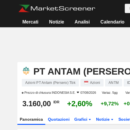
Mercati
Notizie
Analisi
Calendario
PT ANTAM (PERSERO
Azioni PT Antam (Persero) Tbk
Azioni
ANTM
I
Prezzo di chiusura
INDONESIA S.E.
07/08/2026
Variaz. 5gg
Var
3.160,00
+2,60%
IDR
+9,72%
+0
Panoramica
Quotazioni
Grafici
Notizie
Socie