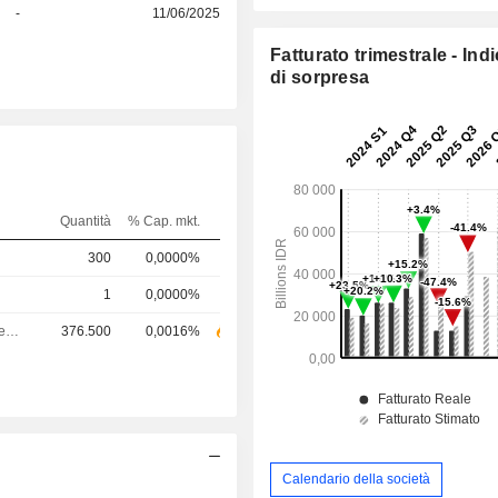
-
11/06/2025
Fatturato trimestrale - Ind
di sorpresa
Quantità
% Cap. mkt.
300
0,0000%
1
0,0000%
Amministratore delegato
376.500
0,0016%
Calendario della società