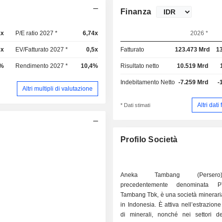
Finanza
1x
P/E ratio 2027 *
6,74x
2026 *
6x
EV/Fatturato 2027 *
0,5x
Fatturato
123.473 Mrd
1
7%
Rendimento 2027 *
10,4%
Risultato netto
10.519 Mrd
Indebitamento Netto
-7.259 Mrd
-
Altri multipli di valutazione
Altri dati
* Dati stimati
Profilo Società
Aneka Tambang (Perser
precedentemente denominata 
Tambang Tbk, è una società minerari
in Indonesia. È attiva nell’estrazione 
di minerali, nonché nei settori del