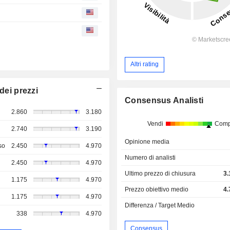
Altri rating
dei prezzi
Consensus Analisti
2.860
3.180
Vendi
Comp
2.740
3.190
Opinione media
so
2.450
4.970
Numero di analisti
2.450
4.970
Ultimo prezzo di chiusura
3.
1.175
4.970
Prezzo obiettivo medio
4.
1.175
4.970
Differenza / Target Medio
338
4.970
Consensus