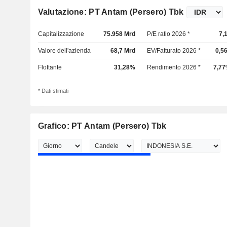
Valutazione: PT Antam (Persero) Tbk
Capitalizzazione
75.958 Mrd
P/E ratio 2026 *
7,
Valore dell'azienda
68,7 Mrd
EV/Fatturato 2026 *
0,5
Flottante
31,28%
Rendimento 2026 *
7,7
* Dati stimati
Grafico: PT Antam (Persero) Tbk