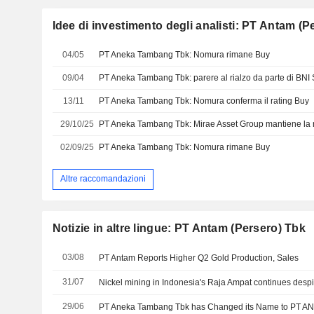
Idee di investimento degli analisti: PT Antam (P
04/05
PT Aneka Tambang Tbk: Nomura rimane Buy
09/04
PT Aneka Tambang Tbk: parere al rialzo da parte di BNI 
13/11
PT Aneka Tambang Tbk: Nomura conferma il rating Buy
29/10/25
PT Aneka Tambang Tbk: Mirae Asset Group mantiene la
02/09/25
PT Aneka Tambang Tbk: Nomura rimane Buy
Altre raccomandazioni
Notizie in altre lingue: PT Antam (Persero) Tbk
03/08
PT Antam Reports Higher Q2 Gold Production, Sales
31/07
29/06
PT Aneka Tambang Tbk has Changed its Name to PT A