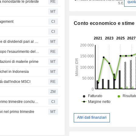
a nonostante le proteste
RE
quot
S.E.
MT
nagement
CI
Conto economico e stime
CI
Gli azionisti di Aneka Tambang approvano la distribuzione di dividendi pari al 70% dell'utile netto annuale
MT
Weda Bay Nickel interrompe la produzione di minerale dopo l'esaurimento delle quote estrattive
RE
rtazioni di materie prime
MT
ichel in Indonesia
MT
tà dall'indice MSCI
RE
ZM
PT Aneka Tambang Tbk riporta i risultati finanziari per il primo trimestre conclusosi il 31 marzo 2026
CI
vi nel primo trimestre
MT
Altri dati finanziari