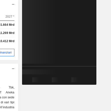
2027 *
31.664 Mrd
11.269 Mrd
10.412 Mrd
 finanziari
o) Tbk,
PT Aneka
a con sede
di vari tipi
l’industria