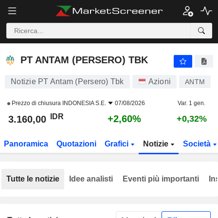
PT ANTAM (PERSERO) TBK
3.160,00
Rp
+2,60%
PT ANTAM (PERSERO) TBK
Notizie PT Antam (Persero) Tbk
Azioni
ANTM
Prezzo di chiusura
INDONESIA S.E.
07/08/2026
Var. 1 gen.
IDR
+2,60%
3.160,00
+0,32%
Panoramica
Quotazioni
Grafici
Notizie
Società
Tutte le notizie
Idee analisti
Eventi più importanti
In