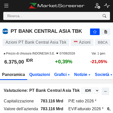
PT BANK CENTRAL ASIA TBK
6.375,00
Rp
+0,39%
PT BANK CENTRAL ASIA TBK
Azioni PT Bank Central Asia Tbk
Azioni
BBCA
Prezzo di chiusura
INDONESIA S.E.
07/08/2026
Var. 1 gen.
IDR
+0,39%
6.375,00
-21,05%
Panoramica
Quotazioni
Grafici
Notizie
Società
Valutazione: PT Bank Central Asia Tbk
Capitalizzazione
783.116 Mrd
P/E ratio 2026 *
1
Valore dell'azienda
783.116 Mrd
EV/Fatturato 2026 *
6,