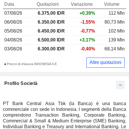
Data
Quotazioni
Variazione
Volume
07/08/26
6.375,00 IDR
+0,39%
112 Mln
06/08/26
6.350,00 IDR
-1,55%
80,73 Mln
05/08/26
6.450,00 IDR
-0,77%
102 Mln
04/08/26
6.500,00 IDR
+3,17%
139 Mln
03/08/26
6.300,00 IDR
-0,40%
68,14 Mln
Altre quotazioni
Prezzo di chiusura INDONESIA S.E.
Profilo Società
PT Bank Central Asia Tbk (la Banca) è una banca
commerciale con sede in Indonesia. I segmenti della Banca
comprendono Transaction Banking, Corporate Banking,
Commercial & Small & Medium Enterprise (SME) Banking,
Individual Banking e Treasury and International Banking. Le