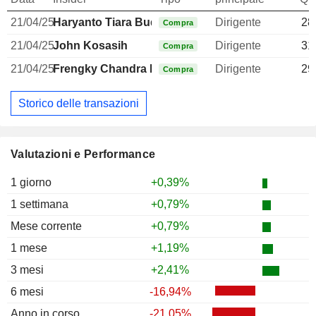
21/04/25
Haryanto Tiara Budiman
Dirigente
28
Compra
21/04/25
John Kosasih
Dirigente
31
Compra
21/04/25
Frengky Chandra Kusuma
Dirigente
29
Compra
Storico delle transazioni
Valutazioni e Performance
1 giorno
+0,39%
1 settimana
+0,79%
Mese corrente
+0,79%
1 mese
+1,19%
3 mesi
+2,41%
6 mesi
-16,94%
Anno in corso
-21,05%