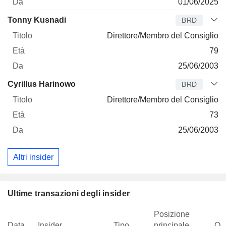
01/06/2025
Tonny Kusnadi
BRD
Direttore/Membro del Consiglio
79
25/06/2003
Cyrillus Harinowo
BRD
Direttore/Membro del Consiglio
73
25/06/2003
Altri insider
Ultime transazioni degli insider
Posizione
Data
Insider
Tipo
principale
Qua