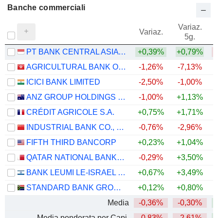
Banche commerciali
Variaz.
V
Variaz.
5g.
PT BANK CENTRAL ASIA TBK
+0,39%
+0,79%
AGRICULTURAL BANK OF CHINA LIMITED
-1,26%
-7,13%
ICICI BANK LIMITED
-2,50%
-1,00%
ANZ GROUP HOLDINGS LIMITED
-1,00%
+1,13%
+
CRÉDIT AGRICOLE S.A.
+0,75%
+1,71%
+
INDUSTRIAL BANK CO., LTD.
-0,76%
-2,96%
FIFTH THIRD BANCORP
+0,23%
+1,04%
+
QATAR NATIONAL BANK (Q.P.S.C.)
-0,29%
+3,50%
BANK LEUMI LE-ISRAEL B.M.
+0,67%
+3,49%
+
STANDARD BANK GROUP LIMITED
+0,12%
+0,80%
+
Media
-0,36%
-0,30%
+
Media ponderata per Capi.
-0,83%
-2,61%