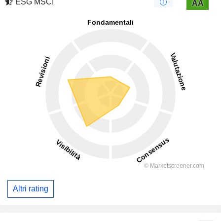
ESG MSCI
AA
Altri rating