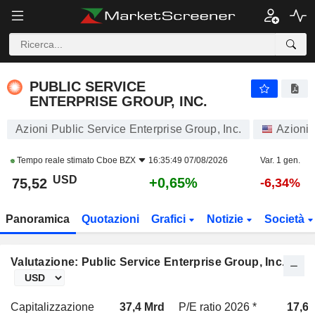
PUBLIC SERVICE ENTERPRISE GROUP, INC.
75,52
$
+0,65%
PUBLIC SERVICE
ENTERPRISE GROUP, INC.
Azioni Public Service Enterprise Group, Inc.
Azioni
Tempo reale stimato
Cboe BZX
16:35:49 07/08/2026
Var. 1 gen.
USD
+0,65%
75,52
-6,34%
Panoramica
Quotazioni
Grafici
Notizie
Società
Valutazione: Public Service Enterprise Group, Inc.
Capitalizzazione
37,4 Mrd
P/E ratio 2026 *
17,6x