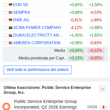
EON SE
+0,65%
+1,50%
+
SEMPRA
+0,68%
-4,53%
RWE AG
-0,41%
-1,99%
+
ACWA POWER COMPANY
-4,12%
+2,88%
DUBAI ELECTRICITY AND WATER AUTHORITY
+1,45%
+1,82%
AMEREN CORPORATION
+0,56%
-0,83%
Media
+0,04%
-0,12%
Media ponderata per Capi.
+0,13%
-0,05%
Vedi tutte le performance del settore
Ultima trascrizione: Public Service Enterprise
Group, Inc.
Public Service Enterprise Group
Incorporated, Q2 2026 Earnings
04/08