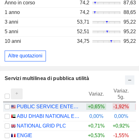
Anno in corso
74,2
87,63
1 anno
74,2
88,65
3 anni
53,71
95,22
5 anni
52,51
95,22
10 anni
34,75
95,22
Altre quotazioni
Servizi multilinea di pubblica utilità
Variaz.
V
Variaz.
5g.
PUBLIC SERVICE ENTERPRISE GROUP, INC.
+0,65%
-1,92%
ABU DHABI NATIONAL ENERGY COMPANY
0,00%
0,00%
NATIONAL GRID PLC
+0,71%
+0,92%
+
ENGIE
+0,53%
-1,55%
+