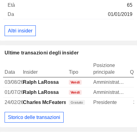
65
01/01/2019
Altri insider
Ultime transazioni degli insider
Posizione
Data
Insider
Tipo
principale
Qua
03/08/26
Ralph LaRossa
Amministratore delegato
-
Vendi
01/07/26
Ralph LaRossa
Amministratore delegato
-
Vendi
24/02/26
Charles McFeaters
Presidente
3
Gratuito
Storico delle transazioni