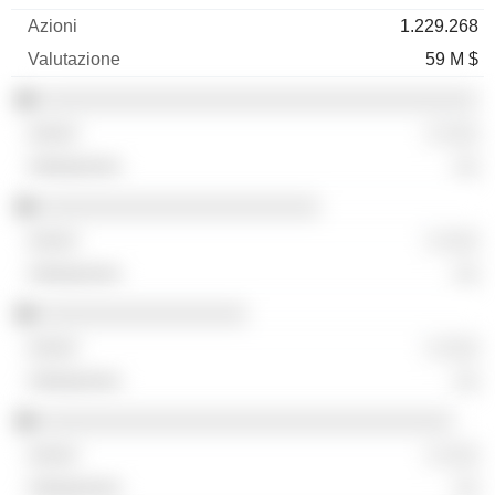
1.229.268
59 M $
░░░░░░░░░░░░░░░░░░░░░░░░░░░░░░░░░░░░
░ ░░░
░░
░░░░░░░░░░░░░░░░░░░░░░░
░ ░░░
░░
░░░░░░░░░░░░░░░░░
░ ░░░
░░
░░░░░░░░░░░░░░░░░░░░░░░░░░░░░░░░░░
░ ░░░
░░