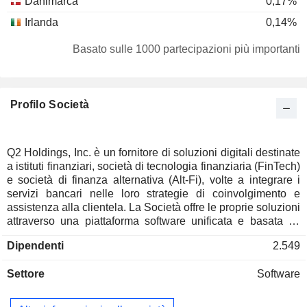
Danimarca
0,17%
Irlanda
0,14%
Paesi Bassi
0,08%
Basato sulle 1000 partecipazioni più importanti
Hong Kong
0,06%
Singapore
0,03%
Profilo Società
Isole Cayman
0,02%
Giappone
0,02%
Q2 Holdings, Inc. è un fornitore di soluzioni digitali destinate
a istituti finanziari, società di tecnologia finanziaria (FinTech)
e società di finanza alternativa (Alt-Fi), volte a integrare i
servizi bancari nelle loro strategie di coinvolgimento e
assistenza alla clientela. La Società offre le proprie soluzioni
attraverso una piattaforma software unificata e basata su
cloud, appositamente progettata per il settore dei servizi
Dipendenti
2.549
finanziari, che consente di creare esperienze finanziarie
digitali altamente personalizzabili. La sua piattaforma di
Settore
Software
digital banking end-to-end supporta i propri clienti del settore
finanziario nella fornitura di funzionalità retail, per le PMI e
commerciali attraverso i canali digitali tramite un'unica