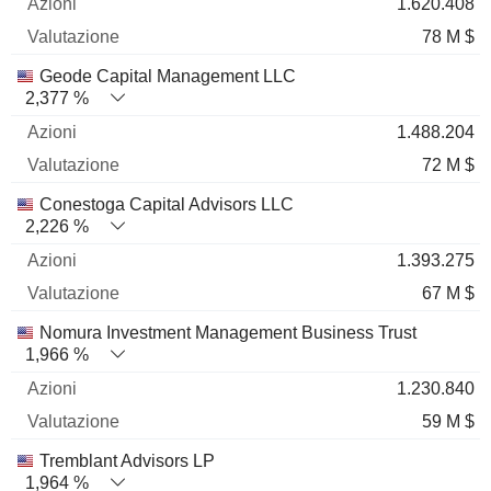
1.620.408
78 M $
Geode Capital Management LLC
2,377 %
1.488.204
72 M $
Conestoga Capital Advisors LLC
2,226 %
1.393.275
67 M $
Nomura Investment Management Business Trust
1,966 %
1.230.840
59 M $
Tremblant Advisors LP
1,964 %