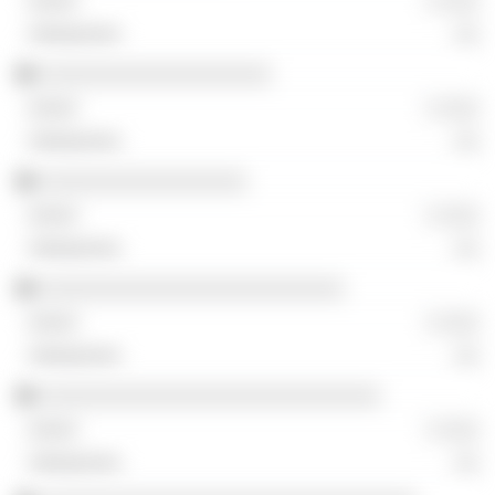
░ ░░░
░░
░░░░░░░░░░░░░░░░░░░
░ ░░░
░░
░░░░░░░░░░░░░░░░░
░ ░░░
░░
░░░░░░░░░░░░░░░░░░░░░░░░░
░ ░░░
░░
░░░░░░░░░░░░░░░░░░░░░░░░░░░░
░ ░░░
░░