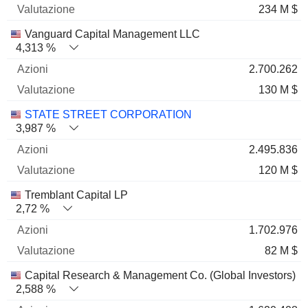
234 M $
Vanguard Capital Management LLC
4,313 %
2.700.262
130 M $
STATE STREET CORPORATION
3,987 %
2.495.836
120 M $
Tremblant Capital LP
2,72 %
1.702.976
82 M $
Capital Research & Management Co. (Global Investors)
2,588 %