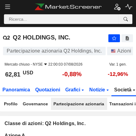
Q2 HOLDINGS, INC.
62,81
$
-0,88%
Q2 HOLDINGS, INC.
Partecipazione azionaria Q2 Holdings, Inc.
Azioni
Mercato chiuso -
NYSE
22:00:03 07/08/2026
Var. 1 gen.
USD
-0,88%
62,81
-12,96%
Panoramica
Quotazioni
Grafici
Notizie
Società
Profilo
Governance
Partecipazione azionaria
Transazioni 
Classe di azioni: Q2 Holdings, Inc.
Flottante
Azione A