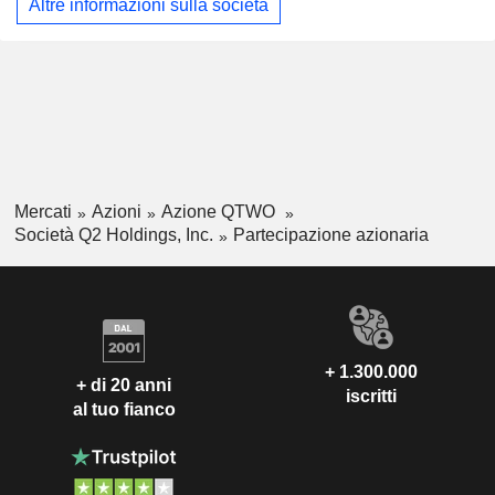
Altre informazioni sulla società
piattaforma tecnologica. Le sue soluzioni comprendono un
portafoglio di offerte di digital banking, soluzioni di prestiti
digitali e di determinazione dei prezzi basate sulle relazioni,
soluzioni per la gestione del rischio e delle frodi, Q2
Innovation Studio e Helix. Q2 Innovation Studio è la sua
piattaforma tecnologica aperta basata su interfaccia di
programmazione delle applicazioni (API) e kit di sviluppo
software (SDK).
Mercati
Azioni
Azione QTWO
Società Q2 Holdings, Inc.
Partecipazione azionaria
+ 1.300.000
+ di 20 anni
iscritti
al tuo fianco