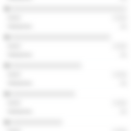
░░░░░░░░░░░░░░░░░░░░░░░░░░░░░░░░░░░░
░ ░░░
░░
░░░░░░░░░░░░░░░░░░░░░░░░░░░░░░░
░ ░░░
░░
░░░░░░░░░░░░░░░░░░░░░░
░ ░░░
░░
░░░░░░░░░░░░░░░░░░░░
░ ░░░
░░
░░░░░░░░░░░░░░░░