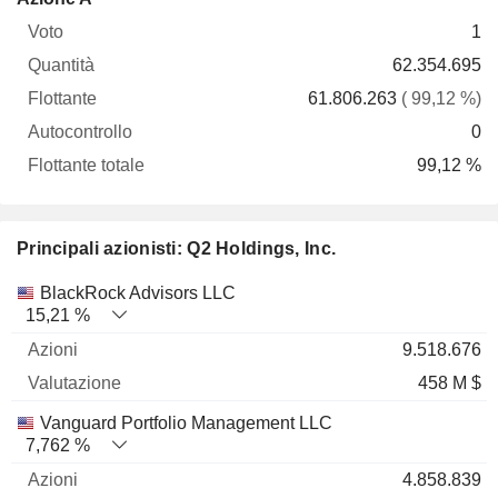
Voto
Quantità
Flottante
Autocontrollo
totale
1
62.354.695
61.806.263
( 99,12 %)
0
99,12 %
Principali azionisti: Q2 Holdings, Inc.
Nome
Azioni
%
Valutazione
BlackRock Advisors LLC
15,21 %
9.518.676
458 M $
Vanguard Portfolio Management LLC
7,762 %
4.858.839