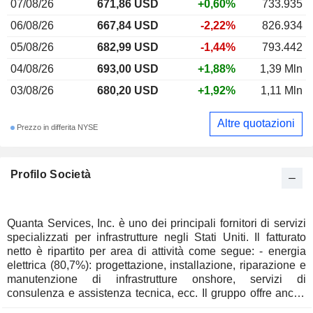
07/08/26
671,86 USD
+0,60%
733.935
06/08/26
667,84 USD
-2,22%
826.934
05/08/26
682,99 USD
-1,44%
793.442
04/08/26
693,00 USD
+1,88%
1,39 Mln
03/08/26
680,20 USD
+1,92%
1,11 Mln
Altre quotazioni
Prezzo in differita NYSE
Profilo Società
Quanta Services, Inc. è uno dei principali fornitori di servizi
specializzati per infrastrutture negli Stati Uniti. Il fatturato
netto è ripartito per area di attività come segue: - energia
elettrica (80,7%): progettazione, installazione, riparazione e
manutenzione di infrastrutture onshore, servizi di
consulenza e assistenza tecnica, ecc. Il gruppo offre anche
servizi di ingegneria, costruzione, manutenzione e