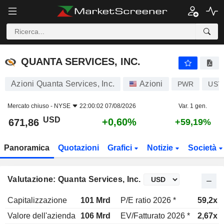
QUANTA SERVICES, INC.
671,86
$
+0,60%
QUANTA SERVICES, INC.
Azioni Quanta Services, Inc.
Azioni
PWR
US7
Mercato chiuso -
NYSE
22:00:02 07/08/2026
Var. 1 gen.
USD
+0,60%
671,86
+59,19%
Panoramica
Quotazioni
Grafici
Notizie
Società
Valutazione: Quanta Services, Inc.
Capitalizzazione
101 Mrd
P/E ratio 2026 *
59,2x
Valore dell'azienda
106 Mrd
EV/Fatturato 2026 *
2,67x