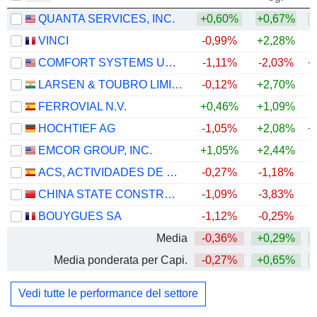
QUANTA SERVICES, INC.
+0,60%
+0,67%
+
VINCI
-0,99%
+2,28%
COMFORT SYSTEMS USA, INC.
-1,11%
-2,03%
+
LARSEN & TOUBRO LIMITED
-0,12%
+2,70%
+
FERROVIAL N.V.
+0,46%
+1,09%
+
HOCHTIEF AG
-1,05%
+2,08%
+
EMCOR GROUP, INC.
+1,05%
+2,44%
+
ACS, ACTIVIDADES DE CONSTRUCCIÓN Y SERVICIOS, S.A.
-0,27%
-1,18%
+
CHINA STATE CONSTRUCTION ENGINEERING CORPORATION LIMITED
-1,09%
-3,83%
BOUYGUES SA
-1,12%
-0,25%
+
Media
-0,36%
+0,29%
+
Media ponderata per Capi.
-0,27%
+0,65%
+
Vedi tutte le performance del settore