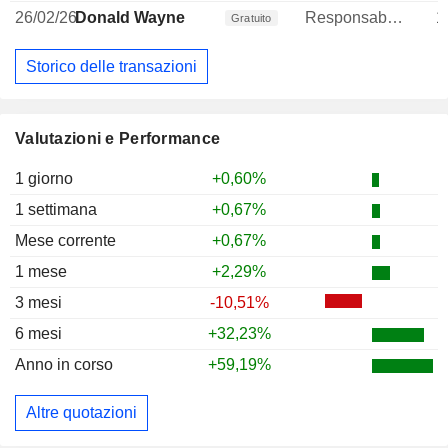
26/02/26
Donald Wayne
Responsabile affari legali
1
Gratuito
Storico delle transazioni
Valutazioni e Performance
1 giorno
+0,60%
1 settimana
+0,67%
Mese corrente
+0,67%
1 mese
+2,29%
3 mesi
-10,51%
6 mesi
+32,23%
Anno in corso
+59,19%
Altre quotazioni