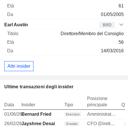
61
01/05/2005
Earl Austin
BRD
Direttore/Membro del Consiglio
56
14/03/2016
Altri insider
Ultime transazioni degli insider
Posizione
Data
Insider
Tipo
principale
Qua
01/06/26
Bernard Fried
Amministratore
Esercizio
26/02/26
Jayshree Desai
CFO (Direttore finanziario)
2
Gratuito