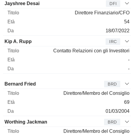
Jayshree Desai
DFI
Direttore Finanziario/CFO
54
18/07/2022
Kip A. Rupp
IRC
Contatto Relazioni con gli Investitori
-
-
Amministratore
Titolo
Età
Da
Bernard Fried
BRD
Direttore/Membro del Consiglio
69
01/03/2004
Worthing Jackman
BRD
Direttore/Membro del Consiglio