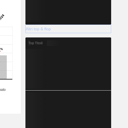
Altri top & flop
Top Titoli