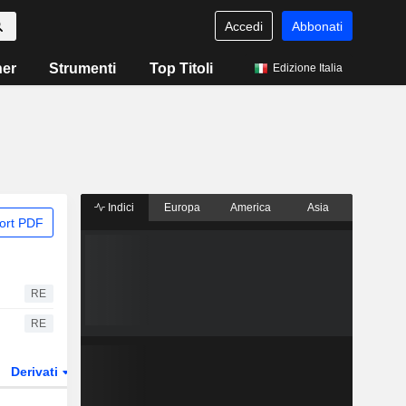
Accedi
Abbonati
ner
Strumenti
Top Titoli
Edizione Italia
Indici
Europa
America
Asia
ort PDF
RE
RE
Derivati
ETF