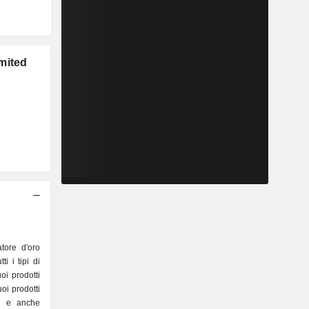
mited
tore d'oro
i i tipi di
oi prodotti
oi prodotti
ia e anche