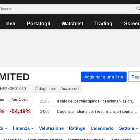
Idee
Portafogli
Watchlist
Trading
Scree
MITED
Aggiungi a una lista
Rep
INE343B01030
Abbigliamento/accessori
5gg
Var. 1 gen.
25/06
Il calo del petrolio spinge i benchmark azionari dell'India alla serie di rialzi settimanali più lunga degli ultimi 7 mesi
4%
-54,49%
24/06
L'agenzia indiana per i reati finanziari segnala violazioni valutarie e registri mancanti presso Rajesh Exports
tà
Finanza
Valutazione
Ratings
Calendario
Settore