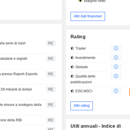
Altri dati finanziari
Rating
la serie di rialzi
RE
Trader
Investimento
alutarie e registri
RE
Globale
ità presso Rajesh Exports
RE
Qualità delle
pubblicazioni
59 miliardi di dollari
RE
ESG MSCI
lle misure a sostegno della
RE
Altri rating
sione della RBI
RE
Utili annuali - Indice di
MT