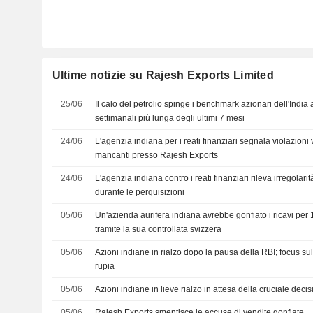
Ultime notizie su Rajesh Exports Limited
25/06
Il calo del petrolio spinge i benchmark azionari dell'India al
settimanali più lunga degli ultimi 7 mesi
24/06
L'agenzia indiana per i reati finanziari segnala violazioni v
mancanti presso Rajesh Exports
24/06
L'agenzia indiana contro i reati finanziari rileva irregolar
durante le perquisizioni
05/06
Un'azienda aurifera indiana avrebbe gonfiato i ricavi per 1
tramite la sua controllata svizzera
05/06
Azioni indiane in rialzo dopo la pausa della RBI; focus su
rupia
05/06
Azioni indiane in lieve rialzo in attesa della cruciale deci
05/06
Rajesh Exports smentisce le accuse di vendite gonfiate