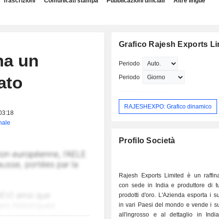
Trascrizioni
Comunicati stampa
Pubblicazioni ufficiali
Altre lingue
Grafico Rajesh Exports Li
na un
Periodo
ato
Periodo
RAJESHEXPO: Grafico dinamico
 03:18
inale
Profilo Società
Rajesh Exports Limited è un raffina
con sede in India e produttore di tutt
prodotti d'oro. L'Azienda esporta i su
in vari Paesi del mondo e vende i su
all'ingrosso e al dettaglio in Ind