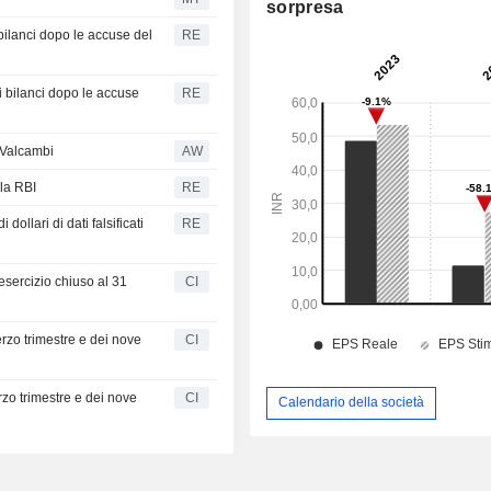
sorpresa
 bilanci dopo le accuse del
RE
i bilanci dopo le accuse
RE
e Valcambi
AW
lla RBI
RE
 dollari di dati falsificati
RE
'esercizio chiuso al 31
CI
erzo trimestre e dei nove
CI
erzo trimestre e dei nove
CI
Calendario della società