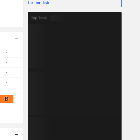
Le mie liste
Top Titoli
-
-
-
-
B