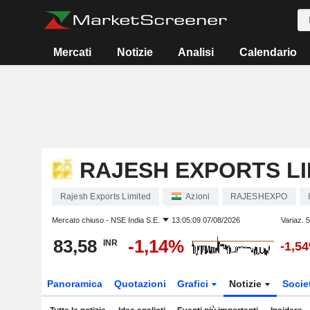
Mercati
Notizie
Analisi
Calendario
RAJESH EXPORTS LI
Rajesh Exports Limited
Azioni
RAJESHEXPO
Mercato chiuso -
NSE India S.E.
13:05:09 07/08/2026
Variaz. 
83,58
-1,14%
INR
-1,5
Panoramica
Quotazioni
Grafici
Notizie
Socie