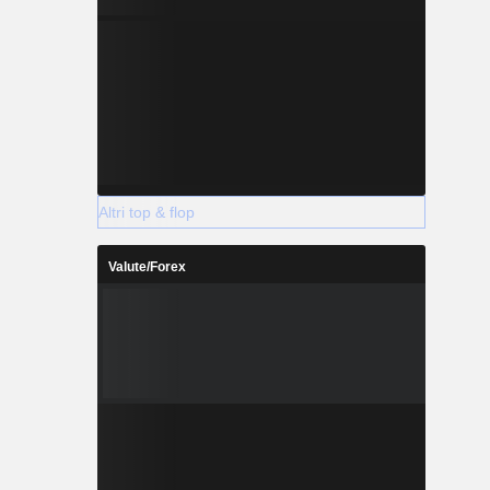
Altri top & flop
Valute/Forex