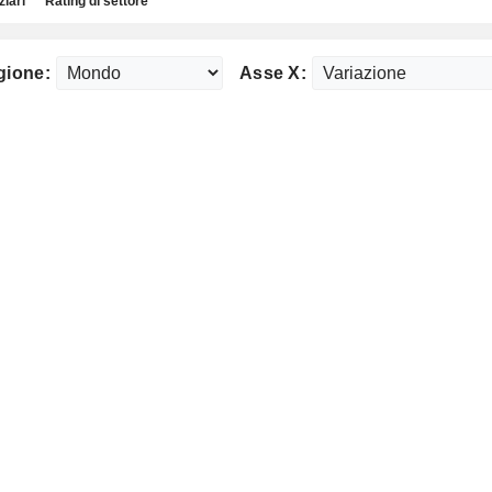
ziari
Rating di settore
gione:
Asse X: