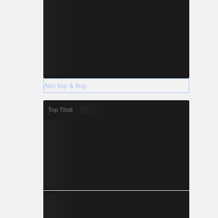
Altri top & flop
Top Titoli