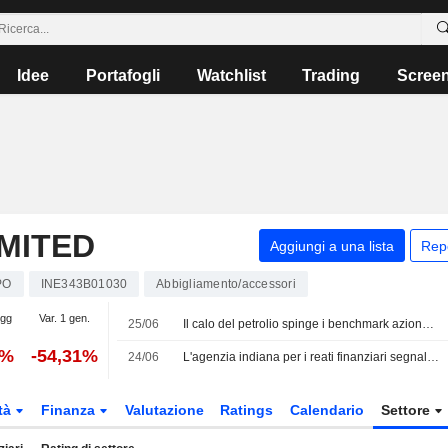
Idee
Portafogli
Watchlist
Trading
Scree
MITED
Aggiungi a una lista
Rep
PO
INE343B01030
Abbigliamento/accessori
5gg
Var. 1 gen.
25/06
Il calo del petrolio spinge i benchmark azionari dell'India alla serie di rialzi settimanali più lunga degli ultimi 7 mesi
7%
-54,31%
24/06
L'agenzia indiana per i reati finanziari segnala violazioni valutarie e registri mancanti presso Rajesh Exports
tà
Finanza
Valutazione
Ratings
Calendario
Settore