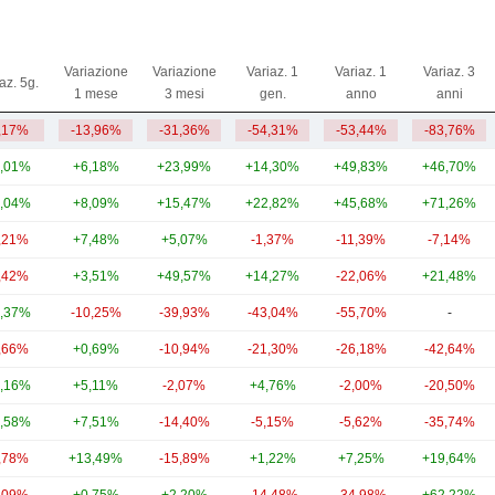
Variazione
Variazione
Variaz. 1
Variaz. 1
Variaz. 3
az. 5g.
1 mese
3 mesi
gen.
anno
anni
,17%
-13,96%
-31,36%
-54,31%
-53,44%
-83,76%
,01%
+6,18%
+23,99%
+14,30%
+49,83%
+46,70%
,04%
+8,09%
+15,47%
+22,82%
+45,68%
+71,26%
,21%
+7,48%
+5,07%
-1,37%
-11,39%
-7,14%
,42%
+3,51%
+49,57%
+14,27%
-22,06%
+21,48%
,37%
-10,25%
-39,93%
-43,04%
-55,70%
-
,66%
+0,69%
-10,94%
-21,30%
-26,18%
-42,64%
,16%
+5,11%
-2,07%
+4,76%
-2,00%
-20,50%
,58%
+7,51%
-14,40%
-5,15%
-5,62%
-35,74%
,78%
+13,49%
-15,89%
+1,22%
+7,25%
+19,64%