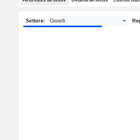
Performance del settore
Dividendi del settore
Confronti finan
Settore:
Re