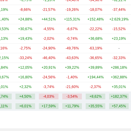
,09%
+0,75%
+2,20%
-14,48%
-34,98%
+62,22%
,19%
-8,66%
-21,57%
-19,26%
-18,07%
-37,44%
1,40%
+24,88%
+44,51%
+115,31%
+152,48%
+2.629,19%
3,53%
+30,67%
-4,55%
-6,67%
-22,22%
-15,52%
,13%
+19,43%
-2,02%
-0,74%
+36,68%
+23,19%
,16%
-2,75%
-24,90%
-49,76%
-63,19%
-
2,15%
-33,24%
-46,40%
-43,63%
-36,65%
-32,33%
,84%
+12,05%
+20,91%
+39,22%
+39,89%
+286,18%
3,67%
+16,80%
-24,56%
-1,40%
+194,44%
+362,88%
,01%
+2,32%
-3,74%
-21,60%
-2,37%
+35,01%
,74%
+4,50%
-4,03%
-3,54%
+8,62%
+182,37%
,11%
+6,01%
+17,59%
+11,79%
+35,55%
+57,45%