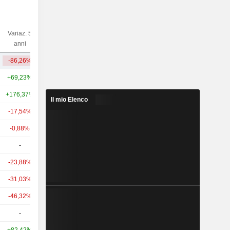
Variaz. 5
Variaz. 10
Capi.($)
anni
anni
-86,26%
-80,55%
262 Mln
+69,23%
+242,89%
142 Mrd
+176,37%
+1.085,63%
46,45 Mrd
Il mio Elenco
-17,54%
+107,82%
15,48 Mrd
-0,88%
-6,63%
8,84 Mrd
-
-
7,91 Mrd
-23,88%
-18,81%
2,27 Mrd
-31,03%
-
2,05 Mrd
-46,32%
-
1,92 Mrd
-
-
1,91 Mrd