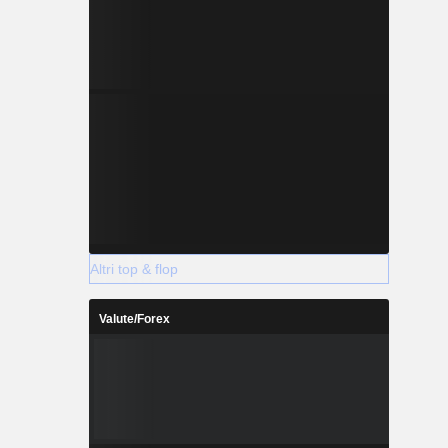
Altri top & flop
Valute/Forex