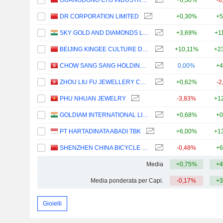
GUANGDONG CHJ INDUSTRY CO.,LTD.
+0,38%
-0
DR CORPORATION LIMITED
+0,30%
+5
SKY GOLD AND DIAMONDS LIMITED
+3,69%
+1
BEIJING KINGEE CULTURE DEVELOPMENT CO., LTD.
+10,11%
+2
CHOW SANG SANG HOLDINGS INTERNATIONAL LIMITED
0,00%
+4
ZHOU LIU FU JEWELLERY CO., LTD.
+0,62%
-2
PHU NHUAN JEWELRY
-3,83%
+1
GOLDIAM INTERNATIONAL LIMITED
+0,68%
+0
PT HARTADINATA ABADI TBK
+6,00%
+1
SHENZHEN CHINA BICYCLE COMPANY (HOLDINGS) LIMITED
-0,48%
+6
Media
+0,75%
+4
Media ponderata per Capi.
-0,17%
+3
Gioielli