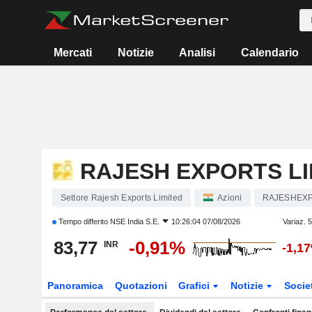
Mercati
Notizie
Analisi
Calendario
RAJESH EXPORTS LI
Settore Rajesh Exports Limited
Azioni
RAJESHEX
Tempo differito
NSE India S.E.
10:26:04 07/08/2026
Variaz. 
83,77
-0,91%
INR
-1,1
Panoramica
Quotazioni
Grafici
Notizie
Socie