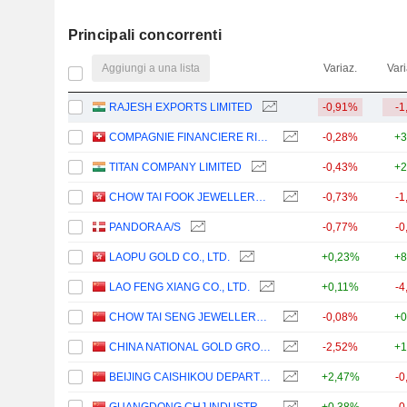
Principali concorrenti
Aggiungi a una lista
Variaz.
Vari
RAJESH EXPORTS LIMITED
-0,91%
-1
COMPAGNIE FINANCIERE RICHEMONT
-0,28%
+3
TITAN COMPANY LIMITED
-0,43%
+2
CHOW TAI FOOK JEWELLERY GROUP LIMITED
-0,73%
-1
PANDORA A/S
-0,77%
-0
LAOPU GOLD CO., LTD.
+0,23%
+8
LAO FENG XIANG CO., LTD.
+0,11%
-4
CHOW TAI SENG JEWELLERY CO., LTD.
-0,08%
+0
CHINA NATIONAL GOLD GROUP GOLD JEWELLERY CO.,LTD.
-2,52%
+1
BEIJING CAISHIKOU DEPARTMENT STORE CO.,LTD.
+2,47%
-0