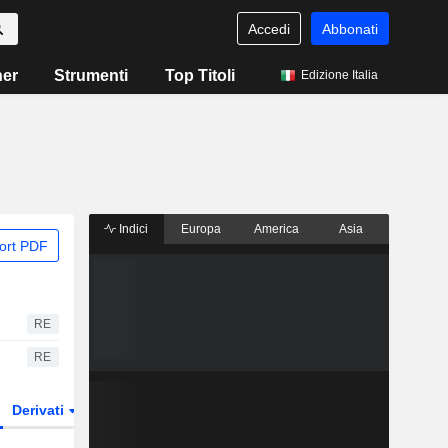
Accedi
Abbonati
ner
Strumenti
Top Titoli
Edizione Italia
Indici
Europa
America
Asia
ort PDF
RE
RE
Derivati
ETF