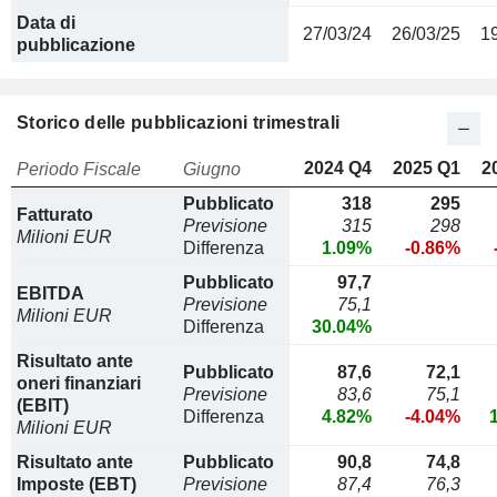
Data di
27/03/24
26/03/25
1
pubblicazione
Storico delle pubblicazioni trimestrali
2024 Q4
2025 Q1
2
Periodo Fiscale
Giugno
Pubblicato
318
295
Fatturato
Previsione
315
298
Milioni EUR
Differenza
1.09%
-0.86%
Pubblicato
97,7
EBITDA
Previsione
75,1
Milioni EUR
Differenza
30.04%
Risultato ante
Pubblicato
87,6
72,1
oneri finanziari
Previsione
83,6
75,1
(EBIT)
Differenza
4.82%
-4.04%
Milioni EUR
Risultato ante
Pubblicato
90,8
74,8
Imposte (EBT)
Previsione
87,4
76,3