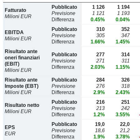
Pubblicato
1 126
1 194
Fatturato
Previsione
1 121
1 193
Milioni EUR
Differenza
0.45%
0.04%
Pubblicato
310
352
EBITDA
Previsione
305
347
Milioni EUR
Differenza
1.66%
1.45%
Risultato ante
Pubblicato
277
314
oneri finanziari
Previsione
271
311
(EBIT)
Differenza
2.03%
1.15%
Milioni EUR
Risultato ante
Pubblicato
284
326
Imposte (EBT)
Previsione
276
318
Milioni EUR
Differenza
2.9%
2.43%
Pubblicato
216
251
Risultato netto
Previsione
213
242
Milioni EUR
Differenza
1.2%
3.55%
Pubblicato
19,0
22,0
EPS
Previsione
18,6
21,2
EUR
Differenza
1.9%
3.78%