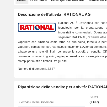
Profilo
Governance
Partecipazione azionaria
Transazioni i
Descrizione dell'attività: RATIONAL AG
Rational AG è un'azienda con sede 
tecnologici per la preparazione t
industriali e commerciali. Opera att
segmento RATIONAL, l'azienda offre 
vaporiera che funziona come forno ad aria calda, fornello o pent
vaporiera complementare VarioCookingCenter. L'Azienda commercializ
attraverso una rete di filiali, comprese le società di vendita. O
contenitori smaltati in granito, teglie per arrostire e cuocere, piastre p
stampi per muffin e timballi, tra gli altri.
Numero di dipendenti:
2.887
Ripartizione delle vendite per attività: RATION
2021
(EUR)
Periodo Fiscale: Dicembre