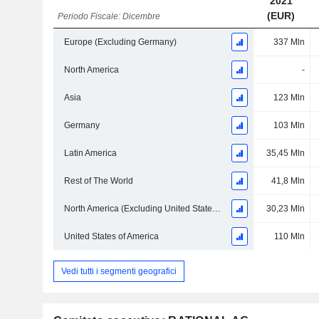
2021
(EUR)
Periodo Fiscale: Dicembre
Europe (Excluding Germany)
337 Mln
North America
-
Asia
123 Mln
Germany
103 Mln
Latin America
35,45 Mln
Rest of The World
41,8 Mln
North America (Excluding United States of America)
30,23 Mln
United States of America
110 Mln
Vedi tutti i segmenti geografici