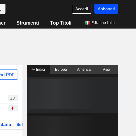
Accedi
Abbonati
ner
Strumenti
Top Titoli
Edizione Italia
Indici
Europa
America
Asia
ort PDF
ZD
dario
Settore
Derivati
ETF