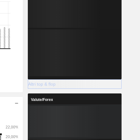
Altri top & flop
Valute/Forex