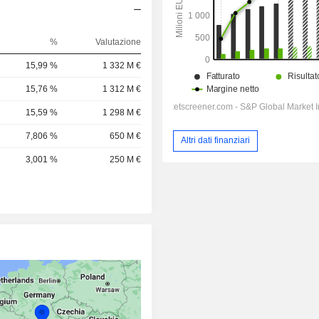
%
Valutazione
15,99 %
1 332 M €
15,76 %
1 312 M €
15,59 %
1 298 M €
7,806 %
650 M €
Altri dati finanziari
3,001 %
250 M €