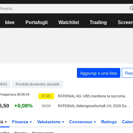
Idee
Portafogli
Watchlist
Trading
Scree
Aggiungi a una lista
Rep
0803
Prodotti domestici durabili
reapertura
08:06:54
07:45
RATIONAL AG: UBS mantiene la raccomandazione Buy
6,50
+0,08%
06/08
RATIONAL Aktiengesellschaft, H1 2026 Earnings Call, Aug 06, 2026
tà
Finanza
Valutazione
Consensus
Ratings
Calen