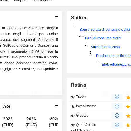
nsider
Gruppo
Connessioni
Settore
in Germania che fornisce prodotti
Beni e servizi di consumo ciclici
ermica degli alimenti per cucine
Beni di consumo ciclici
raverso due segmenti: Attraverso il
il SelfCookingCenter 5 Senses, una
Articoli per la casa
ola. Il segmento FRIMA fornisce la
Prodotti domestici dur
za i suoi prodotti in tutto il mondo
ffre anche accessori correlati, come
Elettrodomestici d
er grigliare e arrostire, cuoci patate e
Rating
Trader
AL AG
Investimento
Globale
2022
2023
2024
2025
(EUR)
(EUR)
(EUR)
(EUR)
Qualità delle
pubblicazioni