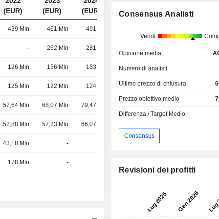
2022
2023
2024
2025
(EUR)
(EUR)
(EUR)
(EUR)
Consensus Analisti
439 Mln
461 Mln
491 Mln
536 Mln
Vendi
Comp
-
262 Mln
281 Mln
304 Mln
Opinione media
A
126 Mln
156 Mln
153 Mln
135 Mln
Numero di analisti
Ultimo prezzo di chiusura
6
125 Mln
122 Mln
124 Mln
129 Mln
Prezzo obiettivo medio
7
57,64 Mln
68,07 Mln
79,47 Mln
84,59 Mln
Differenza / Target Medio
52,88 Mln
57,23 Mln
66,07 Mln
69,92 Mln
Consensus
43,18 Mln
-
-
-
178 Mln
-
-
-
Revisioni dei profitti