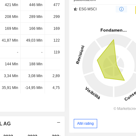
421 Mln
446 Mln
477 Mln
519 Mln
ESG MSCI
208 Mln
289 Mln
299 Mln
338 Mln
169 Mln
166 Mln
169 Mln
180 Mln
41,87 Mln
49,03 Mln
122 Mln
138 Mln
-
-
119 Mln
99,29 Mln
144 Mln
188 Mln
-
-
3,34 Mln
3,08 Mln
2,89 Mln
2,04 Mln
35,91 Mln
-14,95 Mln
4,75 Mln
-16,85 Mln
AL AG
Altri rating