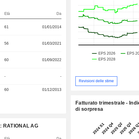
Età
Da
61
01/01/2014
56
01/03/2021
60
01/09/2022
S
-
-
Revisioni delle stime
60
01/12/2013
Fatturato trimestrale - Ind
di sorpresa
ne: RATIONAL AG
Età
Da