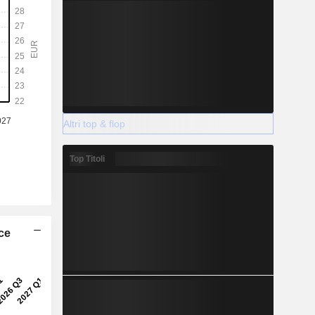
Altri top & flop
Top Titoli
ice