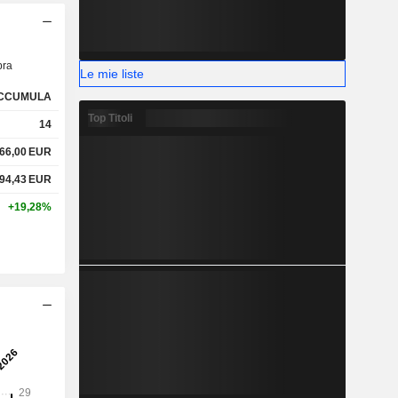
ra
Le mie liste
CCUMULA
Top Titoli
14
66,00
EUR
94,43
EUR
+19,28%