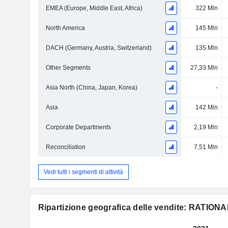
EMEA (Europe, Middle East, Africa)
322 Mln
North America
145 Mln
DACH (Germany, Austria, Switzerland)
135 Mln
Other Segments
27,33 Mln
Asia North (China, Japan, Korea)
-
Asia
142 Mln
Corporate Departments
2,19 Mln
Reconciliation
7,51 Mln
Vedi tutti i segmenti di attività
Ripartizione geografica delle vendite: RATION