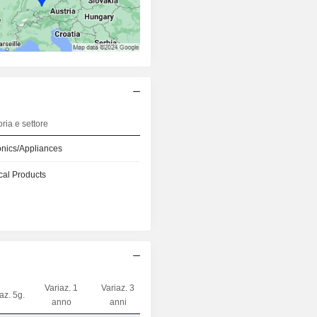
ria e settore
onics/Appliances
ical Products
Variaz. 1
Variaz. 3
az. 5g.
Capi.($)
anno
anni