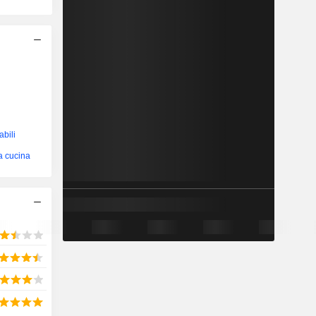
abili
a cucina