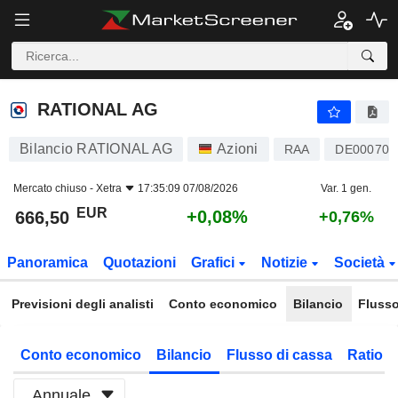
RATIONAL AG
666,50
€
+0,08%
RATIONAL AG
Bilancio RATIONAL AG
Azioni
RAA
DE000701
Mercato chiuso -
Xetra
17:35:09 07/08/2026
Var. 1 gen.
EUR
+0,08%
666,50
+0,76%
Panoramica
Quotazioni
Grafici
Notizie
Società
Previsioni degli analisti
Conto economico
Bilancio
Flusso
Conto economico
Bilancio
Flusso di cassa
Ratio f
Annuale