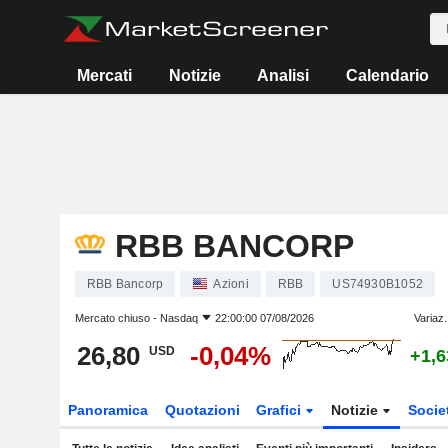
Mercati
Notizie
Analisi
Calendario
RBB BANCORP
RBB Bancorp
Azioni
RBB
US74930B1052
Mercato chiuso -
Nasdaq
22:00:00 07/08/2026
Variaz.
26,80
-0,04%
USD
+1,
Panoramica
Quotazioni
Grafici
Notizie
Socie