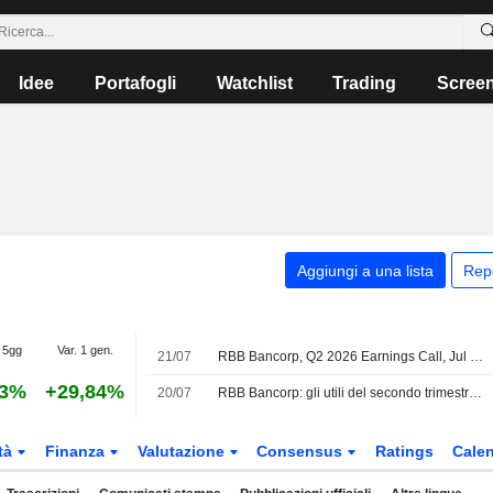
Idee
Portafogli
Watchlist
Trading
Scree
Aggiungi a una lista
Rep
 5gg
Var. 1 gen.
21/07
RBB Bancorp, Q2 2026 Earnings Call, Jul 21, 2026
63%
+29,84%
20/07
RBB Bancorp: gli utili del secondo trimestre aumentano, calano i ricavi
tà
Finanza
Valutazione
Consensus
Ratings
Calen