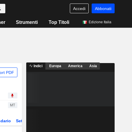
Accedi
Abbonati
ner
Strumenti
Top Titoli
Edizione Italia
Indici
Europa
America
Asia
ort PDF
MT
dario
Settore
Derivati
ETF