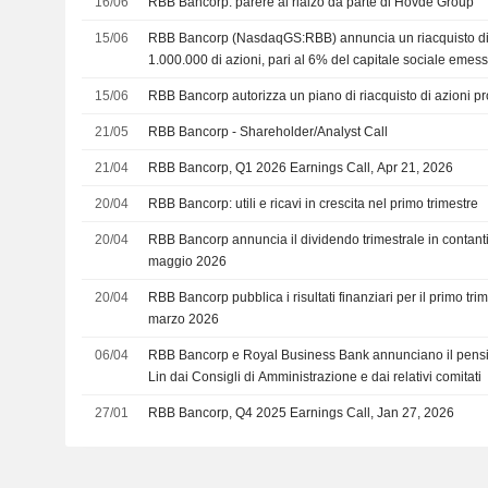
16/06
RBB Bancorp: parere al rialzo da parte di Hovde Group
15/06
RBB Bancorp (NasdaqGS:RBB) annuncia un riacquisto di 
1.000.000 di azioni, pari al 6% del capitale sociale emess
15/06
RBB Bancorp autorizza un piano di riacquisto di azioni pr
21/05
RBB Bancorp - Shareholder/Analyst Call
21/04
RBB Bancorp, Q1 2026 Earnings Call, Apr 21, 2026
20/04
RBB Bancorp: utili e ricavi in crescita nel primo trimestre
20/04
RBB Bancorp annuncia il dividendo trimestrale in contanti
maggio 2026
20/04
RBB Bancorp pubblica i risultati finanziari per il primo tri
marzo 2026
06/04
RBB Bancorp e Royal Business Bank annunciano il pens
Lin dai Consigli di Amministrazione e dai relativi comitati
27/01
RBB Bancorp, Q4 2025 Earnings Call, Jan 27, 2026