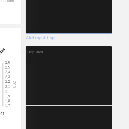
Altri top & flop
Top Titoli