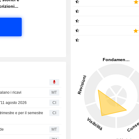
rizioni...
lano i ricavi
MT
l'11 agosto 2026
CI
trimestre e per il semestre
CI
vde
MT