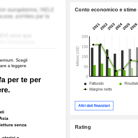
Conto economico e stime
remium. Scegli
are a leggere.
a per te per
re.
Altri dati finanziari
ati
Asia
lettura senza
Rating
 storici e