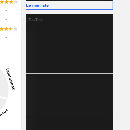
Le mie liste
-
-
Top Titoli
-