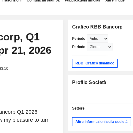
Trascrizioni
Comunicati stampa
Pubblicazioni ufficiali
Altre lingue
Grafico RBB Bancorp
corp, Q1
Periodo
pr 21, 2026
Periodo
RBB: Grafico dinamico
 23:10
Profilo Società
Settore
Bancorp Q1 2026
ow my pleasure to turn
Altre informazioni sulla società