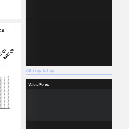
ice
Altri top & flop
Valute/Forex