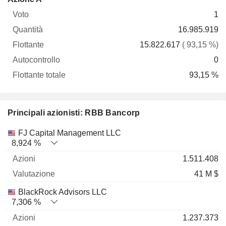
Voto
Quantità
Flottante
Autocontrollo
totale
1
16.985.919
15.822.617
( 93,15 %)
0
93,15 %
Principali azionisti: RBB Bancorp
Nome
Azioni
%
Valutazione
FJ Capital Management LLC
8,924 %
1.511.408
41 M $
BlackRock Advisors LLC
7,306 %
1.237.373