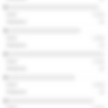
░░░░░░░░░░░░░░░░░░░░░░░░░░░░░░░░░░
░ ░░░
░░
░░░░░░░░░░░░░░░░░░░░░░░░░░░
░ ░░░
░░
░░░░░░░░░░░░░░░░░░░░░░░░░░░░░░░░░░░░
░ ░░░
░░
░░░░░░░░░░░░░░░░░░░░░░░░░
░ ░░░
░░
░░░░░░░░░░░░░░░░░░░░░░░░░░░░░░░░