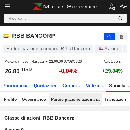
RBB BANCORP
26,80
$
-0,04%
RBB BANCORP
Partecipazione azionaria RBB Bancorp
Azioni
R
Mercato chiuso -
Nasdaq
22:00:00 07/08/2026
Var. 1 gen.
USD
-0,04%
26,80
+29,84%
Panoramica
Quotazioni
Grafici
Notizie
Società
Profilo
Governance
Partecipazione azionaria
Transazioni 
Classe di azioni: RBB Bancorp
Flottante
Azione A