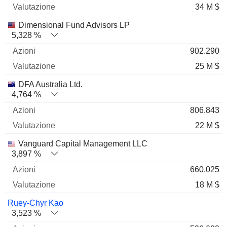
34 M $
Dimensional Fund Advisors LP
5,328 %
902.290
25 M $
DFA Australia Ltd.
4,764 %
806.843
22 M $
Vanguard Capital Management LLC
3,897 %
660.025
18 M $
Ruey-Chyr Kao
3,523 %