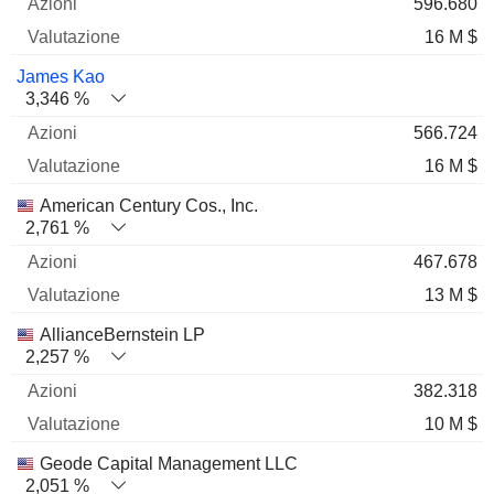
596.680
16 M $
James Kao
3,346 %
566.724
16 M $
American Century Cos., Inc.
2,761 %
467.678
13 M $
AllianceBernstein LP
2,257 %
382.318
10 M $
Geode Capital Management LLC
2,051 %