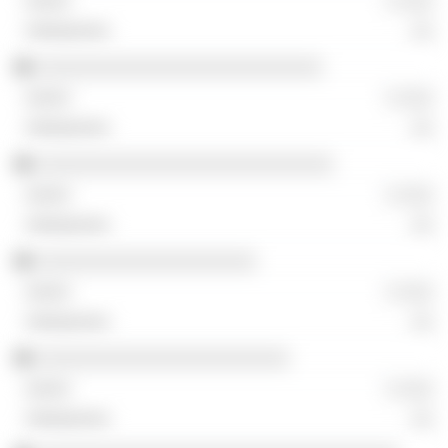
░ ░░░
░░
░░░░░░░░░░░░░░░░░░░░░░░░░░
░ ░░░
░░
░░░░░░░░░░░░░░░░░░░░░░░░░░░
░ ░░░
░░
░░░░░░░░░░░░░░░░░░░░
░ ░░░
░░
░░░░░░░░░░░░░░░░░░░░░░░
░ ░░░
░░