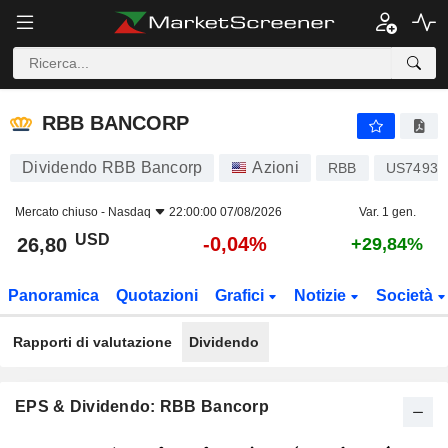
RBB BANCORP
26,80
$
-0,04%
RBB BANCORP
Dividendo RBB Bancorp
Azioni
RBB
US74930
Mercato chiuso -
Nasdaq
22:00:00 07/08/2026
Var. 1 gen.
USD
-0,04%
26,80
+29,84%
Panoramica
Quotazioni
Grafici
Notizie
Società
Rapporti di valutazione
Dividendo
EPS & Dividendo: RBB Bancorp