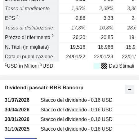
Tasso di rendimento
1,95%
2,69%
3,36
2
EPS
2,86
3,33
2,2
Tasso di distribuzione
17,8%
16,8%
28,6
2
Prezzo di riferimento
26,20
20,85
19,0
N. Titoli (in migliaia)
19.516
18.966
18.99
Data di pubblicazione
24/01/22
23/01/23
22/01/2
1
2
USD in Milioni
USD
Dati Stimati
Dividendi passati: RBB Bancorp
31/07/2026
Stacco del dividendo - 0.16 USD
30/04/2026
Stacco del dividendo - 0.16 USD
30/01/2026
Stacco del dividendo - 0.16 USD
31/10/2025
Stacco del dividendo - 0.16 USD