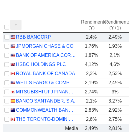
Rendimento
Rendimento
P
(Y)
(Y+1)
RBB BANCORP
2,4%
2,49%
JPMORGAN CHASE & CO.
1,76%
1,93%
BANK OF AMERICA CORPORATION
1,87%
2,1%
HSBC HOLDINGS PLC
4,12%
4,6%
ROYAL BANK OF CANADA
2,3%
2,53%
WELLS FARGO & COMPANY
2,19%
2,45%
MITSUBISHI UFJ FINANCIAL GROUP, INC.
2,74%
3%
BANCO SANTANDER, S.A.
2,1%
3,27%
COMMONWEALTH BANK OF AUSTRALIA
2,83%
2,92%
THE TORONTO-DOMINION BANK
2,6%
2,75%
Media
2,49%
2,81%