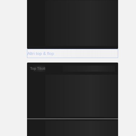
Altri top & flop
Top Titoli