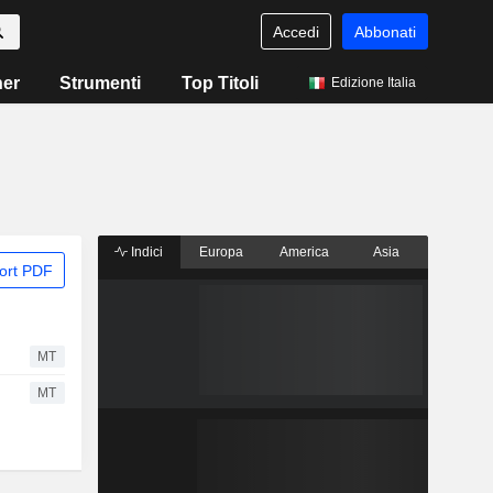
Accedi
Abbonati
ner
Strumenti
Top Titoli
Edizione Italia
Indici
Europa
America
Asia
ort PDF
MT
MT