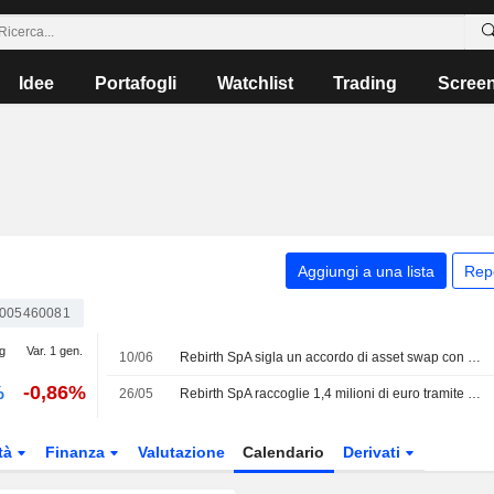
Idee
Portafogli
Watchlist
Trading
Scree
Aggiungi a una lista
Rep
0005460081
gg
Var. 1 gen.
10/06
Rebirth SpA sigla un accordo di asset swap con un azionista
%
-0,86%
26/05
Rebirth SpA raccoglie 1,4 milioni di euro tramite aumento di capitale
tà
Finanza
Valutazione
Calendario
Derivati