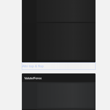
Altri top & flop
Valute/Forex