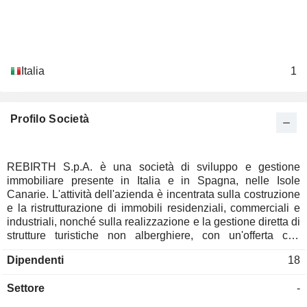
Italia
1
Profilo Società
REBIRTH S.p.A. è una società di sviluppo e gestione
immobiliare presente in Italia e in Spagna, nelle Isole
Canarie. L'attività dell'azienda è incentrata sulla costruzione
e la ristrutturazione di immobili residenziali, commerciali e
industriali, nonché sulla realizzazione e la gestione diretta di
strutture turistiche non alberghiere, con un'offerta che
comprende appartamenti, case vacanza e pensioni. Inoltre,
Dipendenti
18
REBIRTH S.p.A. svolge attività di intermediazione creditizia.
Settore
-