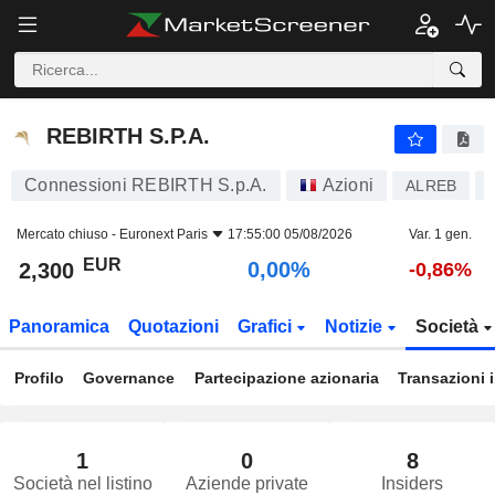
REBIRTH S.P.A.
2,300
€
0,00%
REBIRTH S.P.A.
Connessioni REBIRTH S.p.A.
Azioni
ALREB
Mercato chiuso -
Euronext Paris
17:55:00 05/08/2026
Var. 1 gen.
EUR
0,00%
2,300
-0,86%
Panoramica
Quotazioni
Grafici
Notizie
Società
Profilo
Governance
Partecipazione azionaria
Transazioni 
1
0
8
Società nel listino
Aziende private
Insiders