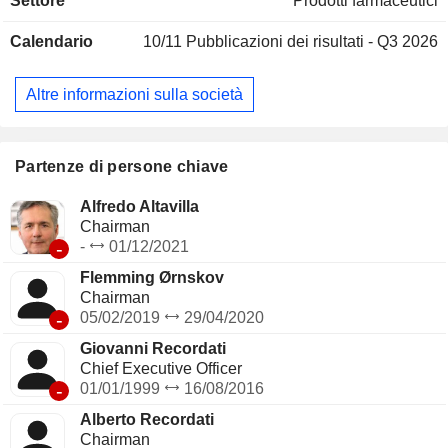
Settore
Prodotti farmaceutici
(2,8%).
Calendario
10/11
Pubblicazioni dei risultati - Q3 2026
Altre informazioni sulla società
Partenze di persone chiave
Alfredo Altavilla
Chairman
-
-
01/12/2021
Flemming Ørnskov
Chairman
-
05/02/2019
29/04/2020
Giovanni Recordati
Chief Executive Officer
-
01/01/1999
16/08/2016
Alberto Recordati
Chairman