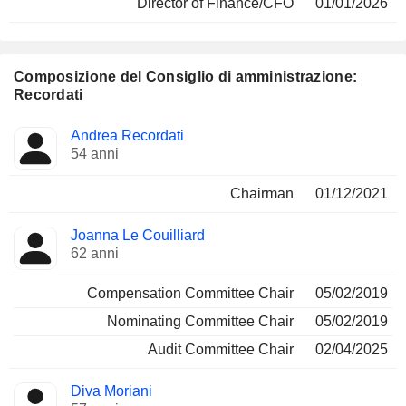
Director of Finance/CFO
01/01/2026
Composizione del Consiglio di amministrazione:
Recordati
Amministratore
Comitati
Andrea Recordati
54 anni
Chairman
01/12/2021
Joanna Le Couilliard
62 anni
Compensation Committee Chair
05/02/2019
Nominating Committee Chair
05/02/2019
Audit Committee Chair
02/04/2025
Diva Moriani