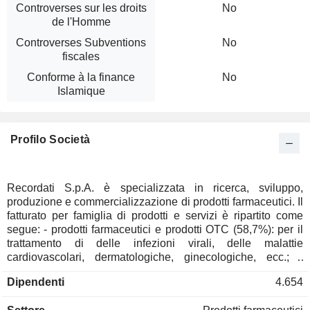
Controverses sur les droits
No
de l'Homme
Controverses Subventions
No
fiscales
Conforme à la finance
No
Islamique
Profilo Società
Recordati S.p.A. è specializzata in ricerca, sviluppo,
produzione e commercializzazione di prodotti farmaceutici. Il
fatturato per famiglia di prodotti e servizi è ripartito come
segue: - prodotti farmaceutici e prodotti OTC (58,7%): per il
trattamento di delle infezioni virali, delle malattie
cardiovascolari, dermatologiche, ginecologiche, ecc.; -
farmaci per le malattie rare (41,3%). La ripartizione
Dipendenti
4.654
geografica del fatturato è la seguente: Italië (12,6%), Europa
(53,7%), Amerika (23,1%), Azië en Oceanië (7,8%) en Afrika