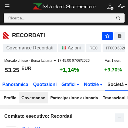
RECORDATI
53,25
€
+1,14%
RECORDATI
Governance Recordati
Azioni
REC
IT0003828
Mercato chiuso -
Borsa Italiana
17:45:00 07/08/2026
Var. 1 gen.
EUR
+1,14%
53,25
+9,70%
Panoramica
Quotazioni
Grafici
Notizie
Società
Profilo
Governance
Partecipazione azionaria
Transazioni 
Comitato esecutivo: Recordati
Posizioni