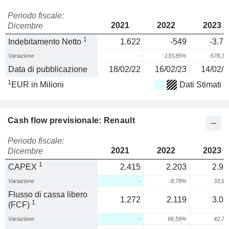
Periodo fiscale:
2021
2022
2023
Dicembre
1
Indebitamento Netto
1.622
-549
-3.72
Variazione
-
-133,85%
-578,3
Data di pubblicazione
18/02/22
16/02/23
14/02/2
1
EUR in Milioni
Dati Stimati
Cash flow previsionale: Renault
Periodo fiscale:
2021
2022
2023
Dicembre
1
CAPEX
2.415
2.203
2.95
Variazione
-
-8,78%
33,9
Flusso di cassa libero
1.272
2.119
3.02
1
(FCF)
Variazione
-
66,59%
42,7