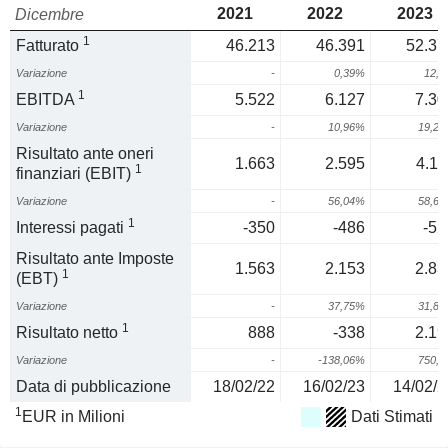
2021
2022
2023
Dicembre
1
Fatturato
46.213
46.391
52.37
Variazione
-
0,39%
12,
1
EBITDA
5.522
6.127
7.30
Variazione
-
10,96%
19,2
Risultato ante oneri
1.663
2.595
4.11
1
finanziari (EBIT)
Variazione
-
56,04%
58,6
1
Interessi pagati
-350
-486
-52
Risultato ante Imposte
1.563
2.153
2.83
1
(EBT)
Variazione
-
37,75%
31,8
1
Risultato netto
888
-338
2.19
Variazione
-
-138,06%
750,
Data di pubblicazione
18/02/22
16/02/23
14/02/2
1
EUR in Milioni
Dati Stimati