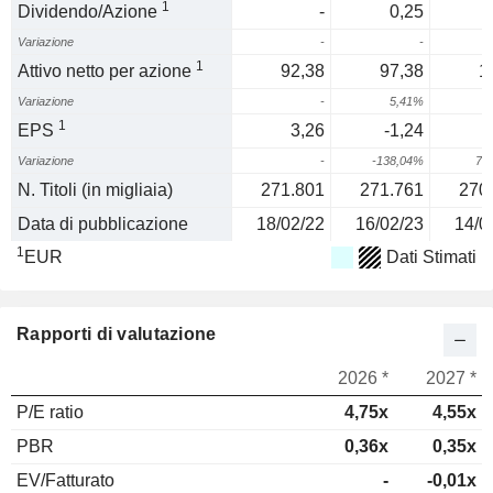
1
Dividendo/Azione
-
0,25
Variazione
-
-
1
Attivo netto per azione
92,38
97,38
1
Variazione
-
5,41%
1
1
EPS
3,26
-1,24
Variazione
-
-138,04%
74
N. Titoli (in migliaia)
271.801
271.761
270
Data di pubblicazione
18/02/22
16/02/23
14/0
1
EUR
Dati Stimati
Rapporti di valutazione
2026 *
2027 *
P/E ratio
4,75x
4,55x
PBR
0,36x
0,35x
EV/Fatturato
-
-0,01x