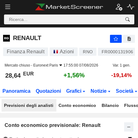
RENAULT
28,64
€
+1,56%
RENAULT
Finanza Renault
Azioni
RNO
FR0000131906
Mercato chiuso -
Euronext Paris
17:55:00 07/08/2026
Var. 1 gen.
EUR
+1,56%
28,64
-19,14%
Panoramica
Quotazioni
Grafici
Notizie
Società
Previsioni degli analisti
Conto economico
Bilancio
Flusso
Conto economico previsionale: Renault