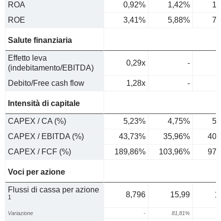
ROA
0,92%
1,42%
1,
ROE
3,41%
5,88%
7,
Salute finanziaria
Effetto leva
0,29x
-
(indebitamento/EBITDA)
Debito/Free cash flow
1,28x
-
Intensità di capitale
CAPEX / CA (%)
5,23%
4,75%
5,
CAPEX / EBITDA (%)
43,73%
35,96%
40,
CAPEX / FCF (%)
189,86%
103,96%
97,
Voci per azione
Flussi di cassa per azione
8,796
15,99
1
1
Variazione
-
81,81%