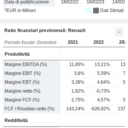
Data di pubblicazione
18/02/22
16/02/23
14/02/2
1
EUR in Milioni
Dati Stimati
Ratio finanziari previsionali: Renault
2021
2022
202
Periodo fiscale: Dicembre
Produttività
Margine EBITDA (%)
11,95%
13,21%
13,
Margine EBIT (%)
3,6%
5,59%
7,
Margine EBT (%)
3,38%
4,64%
5,
Margine netto (%)
1,92%
-0,73%
4
Margine FCF (%)
2,75%
4,57%
5,
FCF / Risultato netto (%)
143,24%
-626,92%
137,
Redditività