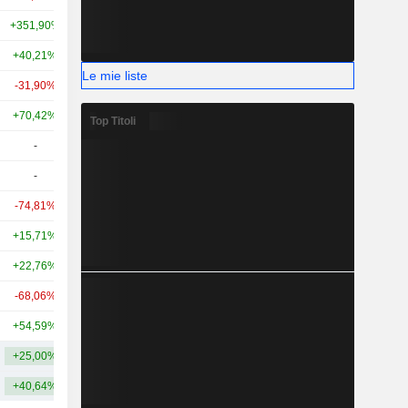
+351,90%
+367,60%
39,96 Mrd
+40,21%
+68,19%
40,19 Mrd
Le mie liste
-31,90%
+223,73%
25,52 Mrd
+70,42%
+129,04%
24,08 Mrd
Top Titoli
-
-
18,87 Mrd
-
-
17,77 Mrd
-74,81%
+3,55%
17,12 Mrd
+15,71%
-32,87%
13,29 Mrd
+22,76%
-33,35%
11,19 Mrd
-68,06%
-37,51%
10,25 Mrd
+54,59%
+84,12%
9,89 Mrd
+25,00%
+68,53%
41,83 Mrd
+40,64%
+108,53%