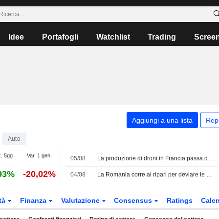
Idee
Portafogli
Watchlist
Trading
Scree
Aggiungi a una lista
Rep
Auto
z. 5gg
Var. 1 gen.
05/08
La produzione di droni in Francia passa dalle ambizioni politiche alle linee di montaggio
93%
-20,02%
04/08
La Romania corre ai ripari per deviare le acque del Danubio, mentre la centrale ungherese di Paks resta con un'unica turbina attiva
tà
Finanza
Valutazione
Consensus
Ratings
Calen