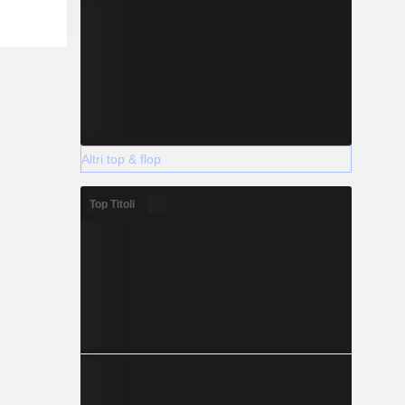
Altri top & flop
Top Titoli