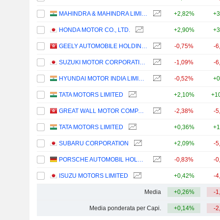
MAHINDRA & MAHINDRA LIMITED
+2,82%
+3
HONDA MOTOR CO., LTD.
+2,90%
+3
GEELY AUTOMOBILE HOLDINGS LIMITED
-0,75%
-6
SUZUKI MOTOR CORPORATION
-1,09%
-6
HYUNDAI MOTOR INDIA LIMITED
-0,52%
+0
TATA MOTORS LIMITED
+2,10%
+1
GREAT WALL MOTOR COMPANY LIMITED
-2,38%
-5
TATA MOTORS LIMITED
+0,36%
+1
SUBARU CORPORATION
+2,09%
-5
PORSCHE AUTOMOBIL HOLDING SE
-0,83%
-0
ISUZU MOTORS LIMITED
+0,42%
-4
Media
+0,26%
-1
Media ponderata per Capi.
+0,14%
-2