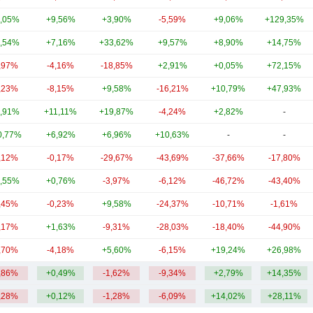
,05%
+9,56%
+3,90%
-5,59%
+9,06%
+129,35%
,54%
+7,16%
+33,62%
+9,57%
+8,90%
+14,75%
,97%
-4,16%
-18,85%
+2,91%
+0,05%
+72,15%
,23%
-8,15%
+9,58%
-16,21%
+10,79%
+47,93%
,91%
+11,11%
+19,87%
-4,24%
+2,82%
-
0,77%
+6,92%
+6,96%
+10,63%
-
-
,12%
-0,17%
-29,67%
-43,69%
-37,66%
-17,80%
,55%
+0,76%
-3,97%
-6,12%
-46,72%
-43,40%
,45%
-0,23%
+9,58%
-24,37%
-10,71%
-1,61%
,17%
+1,63%
-9,31%
-28,03%
-18,40%
-44,90%
,70%
-4,18%
+5,60%
-6,15%
+19,24%
+26,98%
,86%
+0,49%
-1,62%
-9,34%
+2,79%
+14,35%
,28%
+0,12%
-1,28%
-6,09%
+14,02%
+28,11%