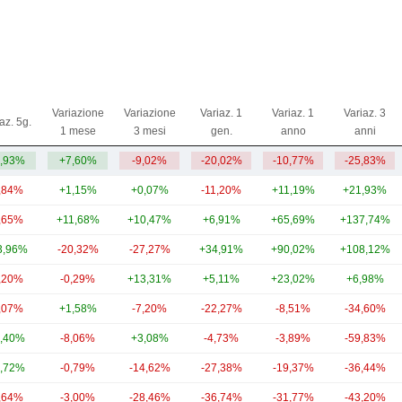
Variazione
Variazione
Variaz. 1
Variaz. 1
Variaz. 3
az. 5g.
1 mese
3 mesi
gen.
anno
anni
,93%
+7,60%
-9,02%
-20,02%
-10,77%
-25,83%
,84%
+1,15%
+0,07%
-11,20%
+11,19%
+21,93%
,65%
+11,68%
+10,47%
+6,91%
+65,69%
+137,74%
3,96%
-20,32%
-27,27%
+34,91%
+90,02%
+108,12%
,20%
-0,29%
+13,31%
+5,11%
+23,02%
+6,98%
,07%
+1,58%
-7,20%
-22,27%
-8,51%
-34,60%
,40%
-8,06%
+3,08%
-4,73%
-3,89%
-59,83%
,72%
-0,79%
-14,62%
-27,38%
-19,37%
-36,44%
,64%
-3,00%
-28,46%
-36,74%
-31,77%
-43,20%