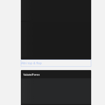
Altri top & flop
Valute/Forex