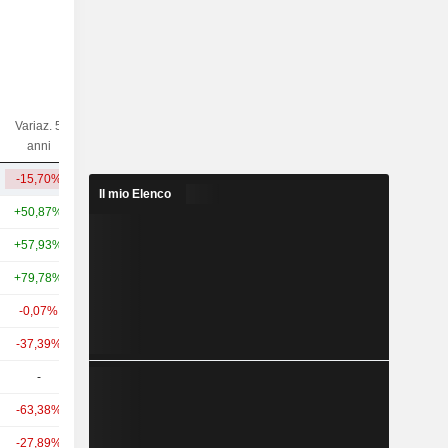
Variaz. 5
Variaz. 10
Capi.($)
anni
anni
-15,70%
-62,99%
8,84 Mrd
Il mio Elenco
+50,87%
+146,08%
223 Mrd
+57,93%
+182,27%
76,29 Mrd
+79,78%
+200,75%
65,43 Mrd
-0,07%
+13,13%
54,99 Mrd
-37,39%
-23,66%
49,84 Mrd
-
-
45,71 Mrd
-63,38%
-38,94%
43,92 Mrd
-27,89%
-24,10%
40,45 Mrd