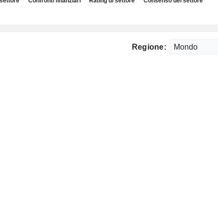
 settore
Confronti finanziari
Rating di settore
Consenso del settore
Regione: