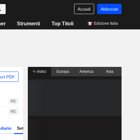
Accedi
Abbonati
ner
Strumenti
Top Titoli
Edizione Italia
Indici
Europa
America
Asia
ort PDF
RE
RE
dario
Settore
Derivati
ETF