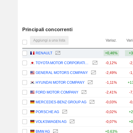
Principali concorrenti
Aggiungi a una lista
Variaz.
Vari
RENAULT
+0,46%
+3
TOYOTA MOTOR CORPORATION
-0,12%
-2
GENERAL MOTORS COMPANY
-2,49%
-1
HYUNDAI MOTOR COMPANY
-1,11%
+1
FORD MOTOR COMPANY
-2,41%
-7
MERCEDES-BENZ GROUP AG
-0,03%
-0
PORSCHE AG
-0,02%
+2
VOLKSWAGEN AG
-0,07%
+0
BMW AG
+0,63%
-0