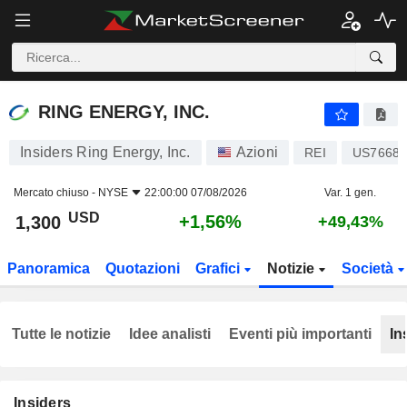
RING ENERGY, INC.
1,300
$
+1,56%
RING ENERGY, INC.
Insiders Ring Energy, Inc.
Azioni
REI
US76680
Mercato chiuso -
NYSE
22:00:00 07/08/2026
Var. 1 gen.
USD
+1,56%
1,300
+49,43%
Panoramica
Quotazioni
Grafici
Notizie
Società
Tutte le notizie
Idee analisti
Eventi più importanti
In
Insiders