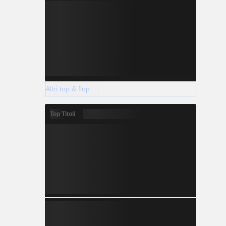
Altri top & flop
Top Titoli