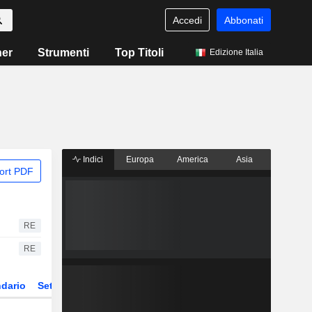
Accedi
Abbonati
ner
Strumenti
Top Titoli
Edizione Italia
Indici
Europa
America
Asia
ort PDF
RE
RE
dario
Settore
Derivati
ETF