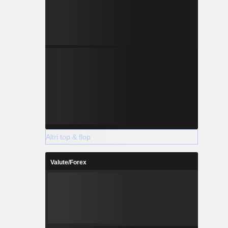
Altri top & flop
Valute/Forex