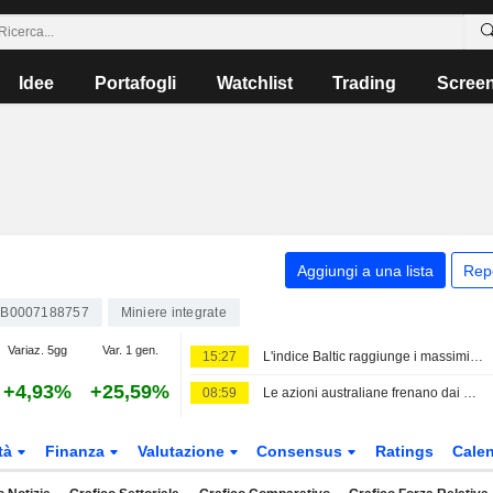
Idee
Portafogli
Watchlist
Trading
Scree
Aggiungi a una lista
Rep
B0007188757
Miniere integrate
Variaz. 5gg
Var. 1 gen.
15:27
L'indice Baltic raggiunge i massimi da oltre due mesi e chiude la settimana in rialzo
+4,93%
+25,59%
08:59
Le azioni australiane frenano dai massimi storici: il rialzo del petrolio alimenta la cautela degli investitori
tà
Finanza
Valutazione
Consensus
Ratings
Calen