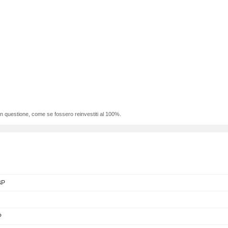
 in questione, come se fossero reinvestiti al 100%.
BP
P