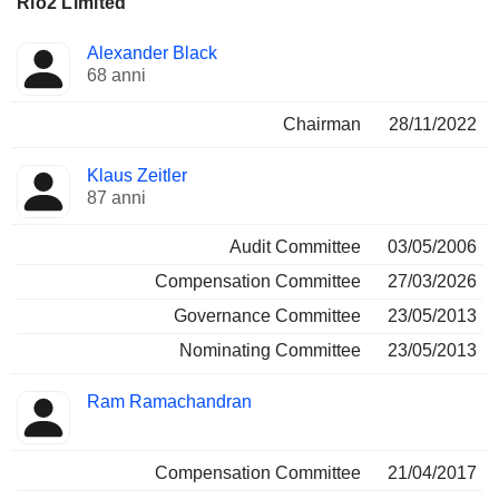
Rio2 Limited
Amministratore
Comitati
Alexander Black
68 anni
Chairman
28/11/2022
Klaus Zeitler
87 anni
Audit Committee
03/05/2006
Compensation Committee
27/03/2026
Governance Committee
23/05/2013
Nominating Committee
23/05/2013
Ram Ramachandran
Compensation Committee
21/04/2017