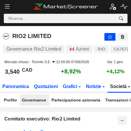
RIO2 LIMITED
3,540
$
+8,92%
RIO2 LIMITED
Governance Rio2 Limited
Azioni
RIO
CA7672
Mercato chiuso -
Toronto S.E.
22:00:00 07/08/2026
Var. 1 gen.
CAD
+8,92%
3,540
+4,12%
Panoramica
Quotazioni
Grafici
Notizie
Società
Profilo
Governance
Partecipazione azionaria
Transazioni 
Comitato esecutivo: Rio2 Limited
Posizioni