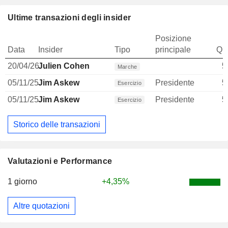
Ultime transazioni degli insider
Posizione
Data
Insider
Tipo
principale
Qua
20/04/26
Julien Cohen
5
Marche
05/11/25
Jim Askew
Presidente
5
Esercizio
05/11/25
Jim Askew
Presidente
5
Esercizio
Storico delle transazioni
Valutazioni e Performance
1 giorno
+4,35%
Altre quotazioni