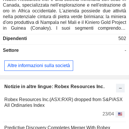
Canada, specializzata nell'esplorazione e nell'estrazione di
oro in Africa occidentale. L'azienda possiede due attività
nella potenziale cintura di pietra verde birimiana: la miniera
d'oro produttiva di Nampala nel Mali e il Kiniero Gold Project
in Guinea (Conakry). I suoi segmenti comprendono
l'Estrazione mineraria (oro)-Nampala, l'Esplorazione e
Dipendenti
502
valutazione mineraria-Guinea e l'Esplorazione e valutazione
mineraria-Mali. Il Progetto Kiniero Gold è un pacchetto di
Settore
-
470 chilometri quadrati (km2) di licenze minerarie nel
prolifico bacino di Siguiri, in Guinea, e consiste nelle licenze
adiacenti Kiniero (mineraria) e Mansounia (esplorativa) che
Altre informazioni sulla società
ospitano numerosi depositi. La miniera d'oro di Nampala si
trova nella Repubblica del Mali, a circa 250 chilometri (km) a
sud-est (335 km di strada) della capitale Bamako, 45 km a
nord-ovest della miniera di Syama (gestita da Resolute
Notizie in altre lingue: Robex Resources Inc.
Mining Limited) e 91 km a sud-ovest della miniera di Morila.
La miniera si trova nella regione amministrativa di Sikasso.
Robex Resources Inc.(ASX:RXR) dropped from S&P/ASX
All Ordinaries Index
23/04
Predictive Discovery Completes Merger With Robex