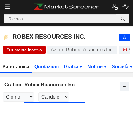
ROBEX RESOURCES INC.
7,200
$
+4,35%
ROBEX RESOURCES INC.
Azioni Robex Resources Inc.
A
Strumento inattivo
Panoramica
Quotazioni
Grafici
Notizie
Società
Grafico: Robex Resources Inc.