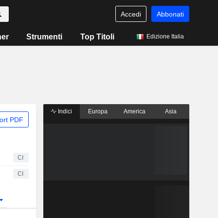
Accedi
Abbonati
ner
Strumenti
Top Titoli
Edizione Italia
Indici
Europa
America
Asia
ort PDF
CI
CI