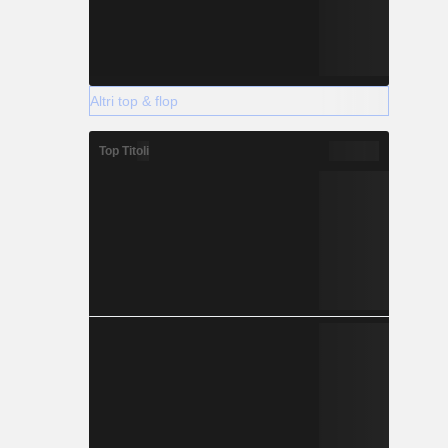
Altri top & flop
Top Titoli