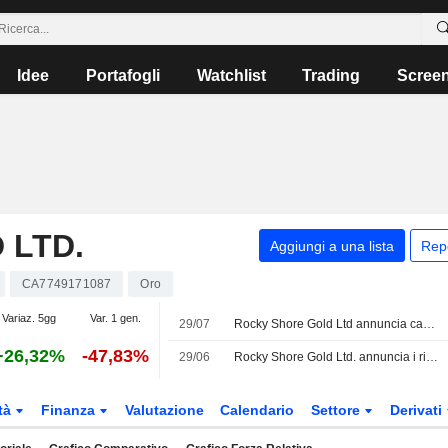
Idee
Portafogli
Watchlist
Trading
Scree
 LTD.
Aggiungi a una lista
Rep
CA7749171087
Oro
Variaz. 5gg
Var. 1 gen.
29/07
Rocky Shore Gold Ltd annuncia cambiamenti nel Consiglio di Amministrazione
+26,32%
-47,83%
29/06
Rocky Shore Gold Ltd. annuncia i risultati degli utili per il primo trimestre conclusosi il 30 aprile 2026
tà
Finanza
Valutazione
Calendario
Settore
Derivati