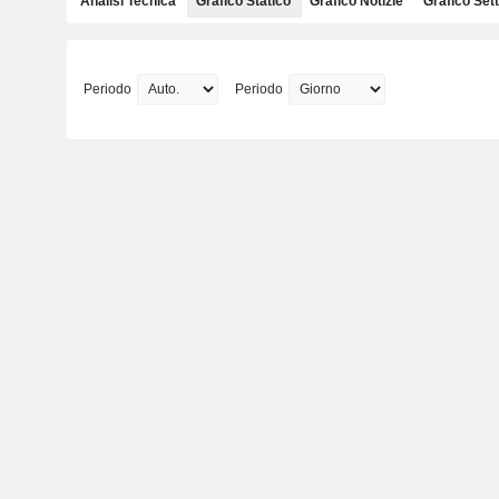
Analisi Tecnica
Grafico Statico
Grafico Notizie
Grafico Sett
Periodo
Periodo