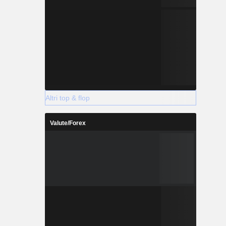
Altri top & flop
Valute/Forex