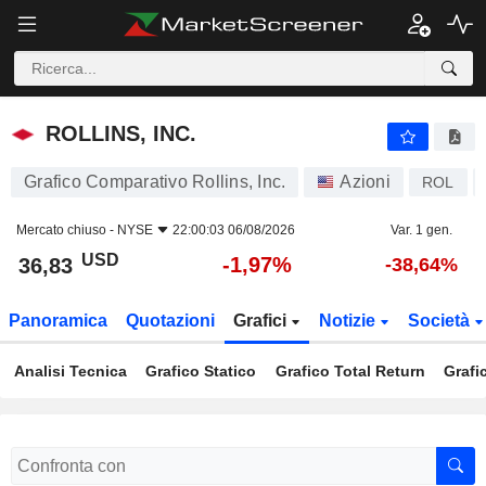
ROLLINS, INC.
36,83
$
-1,97%
ROLLINS, INC.
Grafico Comparativo Rollins, Inc.
Azioni
ROL
Mercato chiuso -
NYSE
22:00:03 06/08/2026
Var. 1 gen.
USD
-1,97%
36,83
-38,64%
Panoramica
Quotazioni
Grafici
Notizie
Società
Analisi Tecnica
Grafico Statico
Grafico Total Return
Grafi