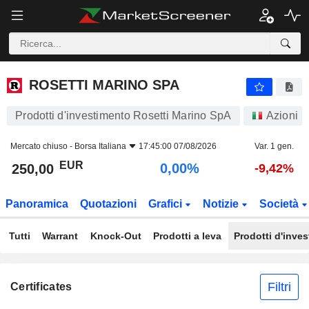
ROSETTI MARINO SPA
250,00
€
0,00%
ROSETTI MARINO SPA
Prodotti d'investimento Rosetti Marino SpA
Azioni
Mercato chiuso -
Borsa Italiana
17:45:00 07/08/2026
Var. 1 gen.
EUR
0,00%
250,00
-9,42%
Panoramica
Quotazioni
Grafici
Notizie
Società
Tutti
Warrant
Knock-Out
Prodotti a leva
Prodotti d'inve
Filtri
Certificates