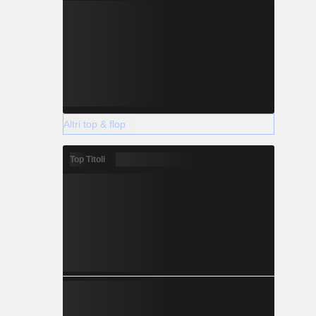
Altri top & flop
Top Titoli