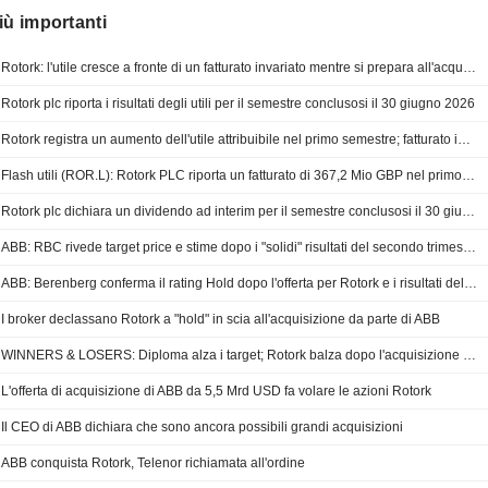
iù importanti
Rotork: l'utile cresce a fronte di un fatturato invariato mentre si prepara all'acquisizione da parte di ABB
Rotork plc riporta i risultati degli utili per il semestre conclusosi il 30 giugno 2026
Rotork registra un aumento dell'utile attribuibile nel primo semestre; fatturato in lieve calo
Flash utili (ROR.L): Rotork PLC riporta un fatturato di 367,2 Mio GBP nel primo semestre
Rotork plc dichiara un dividendo ad interim per il semestre conclusosi il 30 giugno 2026, pagabile il 21 settembre 2026
ABB: RBC rivede target price e stime dopo i "solidi" risultati del secondo trimestre e l'operazione Rotork
ABB: Berenberg conferma il rating Hold dopo l'offerta per Rotork e i risultati del secondo trimestre in linea con le attese
I broker declassano Rotork a "hold" in scia all'acquisizione da parte di ABB
WINNERS & LOSERS: Diploma alza i target; Rotork balza dopo l'acquisizione da parte di ABB
L'offerta di acquisizione di ABB da 5,5 Mrd USD fa volare le azioni Rotork
Il CEO di ABB dichiara che sono ancora possibili grandi acquisizioni
ABB conquista Rotork, Telenor richiamata all'ordine