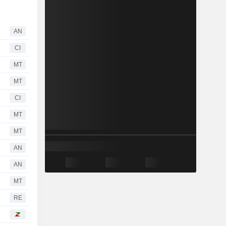
AN
CI
MT
MT
CI
MT
MT
AN
AN
MT
RE