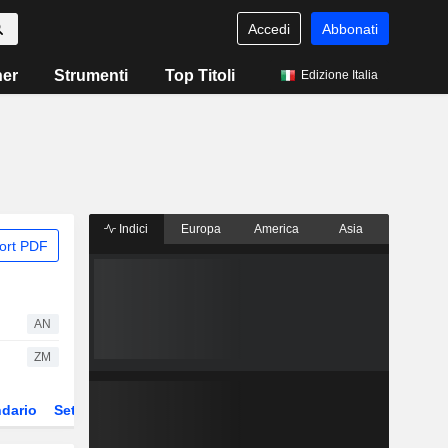
Accedi
Abbonati
ner
Strumenti
Top Titoli
Edizione Italia
Indici
Europa
America
Asia
ort PDF
AN
ZM
dario
Settore
Derivati
ETF