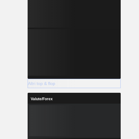
Altri top & flop
Valute/Forex