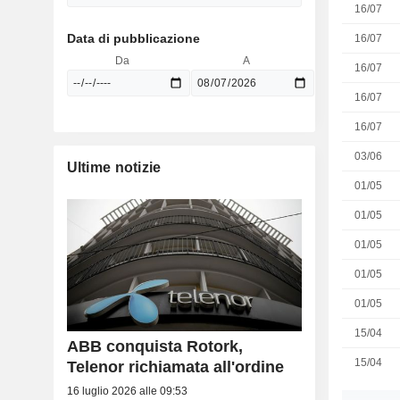
16/07
Data di pubblicazione
16/07
Da
A
16/07
16/07
16/07
03/06
Ultime notizie
01/05
01/05
01/05
01/05
01/05
15/04
ABB conquista Rotork,
15/04
Telenor richiamata all'ordine
16 luglio 2026 alle 09:53