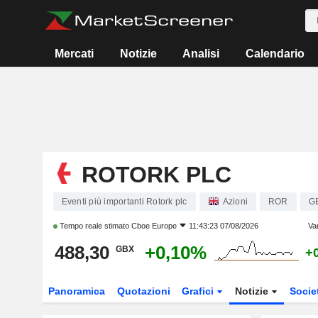
Mercati
Notizie
Analisi
Calendario
ROTORK PLC
Eventi più importanti Rotork plc
Azioni
ROR
G
Tempo reale stimato
Cboe Europe
11:43:23 07/08/2026
Va
488,30
+0,10%
GBX
+
Panoramica
Quotazioni
Grafici
Notizie
Socie