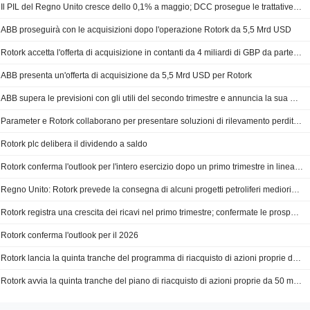
Il PIL del Regno Unito cresce dello 0,1% a maggio; DCC prosegue le trattative per l'acquisizione
ABB proseguirà con le acquisizioni dopo l'operazione Rotork da 5,5 Mrd USD
Rotork accetta l'offerta di acquisizione in contanti da 4 miliardi di GBP da parte di ABB
ABB presenta un'offerta di acquisizione da 5,5 Mrd USD per Rotork
ABB supera le previsioni con gli utili del secondo trimestre e annuncia la sua maggiore acquisizione di sempre
Parameter e Rotork collaborano per presentare soluzioni di rilevamento perdite e isolamento dei fluidi per i data center raffreddati a liquido e orientati all'IA
Rotork plc delibera il dividendo a saldo
Rotork conferma l'outlook per l'intero esercizio dopo un primo trimestre in linea con le attese
Regno Unito: Rotork prevede la consegna di alcuni progetti petroliferi mediorientali nel secondo semestre
Rotork registra una crescita dei ricavi nel primo trimestre; confermate le prospettive per l'esercizio 2026
Rotork conferma l'outlook per il 2026
Rotork lancia la quinta tranche del programma di riacquisto di azioni proprie da 50 milioni di sterline
Rotork avvia la quinta tranche del piano di riacquisto di azioni proprie da 50 milioni di sterline