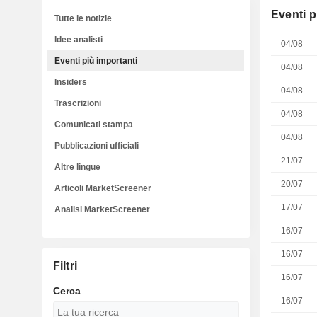
Eventi p
Tutte le notizie
Idee analisti
04/08
Eventi più importanti
04/08
Insiders
04/08
Trascrizioni
04/08
Comunicati stampa
04/08
Pubblicazioni ufficiali
21/07
Altre lingue
20/07
Articoli MarketScreener
17/07
Analisi MarketScreener
16/07
16/07
Filtri
16/07
Cerca
16/07