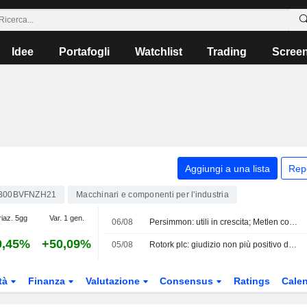
Idee
Portafogli
Watchlist
Trading
Scree
Aggiungi a una lista
Rep
B00BVFNZH21
Macchinari e componenti per l'industria
riaz. 5gg
Var. 1 gen.
06/08
Persimmon: utili in crescita; Metlen conferma i target
0,45%
+50,09%
05/08
Rotork plc: giudizio non più positivo da RBC Capital Markets
tà
Finanza
Valutazione
Consensus
Ratings
Calen