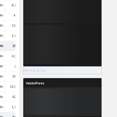
Mln
8,79 Mln
20,28 Mln
18,1 Mln
Mln
4,2 Mln
7,7 Mln
7,5 Mln
Mln
3,87 Mln
4,04 Mln
9,7 Mln
Mln
1,39 Mln
1,52 Mln
2,1 Mln
ln
151 Mln
182 Mln
229 Mln
Mln
4,31 Mln
4,23 Mln
4,1 Mln
ln
21 Mln
21,84 Mln
23,4 Mln
Altri top & flop
ln
582 Mln
569 Mln
564 Mln
Valute/Forex
ln
13,46 Mln
495.000
-9,8 Mln
ln
621 Mln
596 Mln
582 Mln
Mln
1,71 Mln
2,72 Mln
2,8 Mln