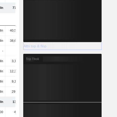
ln
774 Mln
780 Mln
814 Mln
ln
40,58 Mln
43,84 Mln
60,7 Mln
ln
38,66 Mln
37,95 Mln
41,9 Mln
Altri top & flop
-
-
-
-
Top Titoli
Mln
3,13 Mln
4,33 Mln
4,6 Mln
Mln
12,39 Mln
15,98 Mln
14,3 Mln
Mln
9,14 Mln
7,72 Mln
6,1 Mln
Mln
29,3 Mln
38,59 Mln
42,4 Mln
ln
133 Mln
148 Mln
170 Mln
00
40.000
40.000
22 Mln