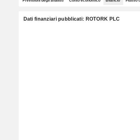
Previsioni degli analisti
Conto economico
Bilancio
Flusso 
Dati finanziari pubblicati: ROTORK PLC