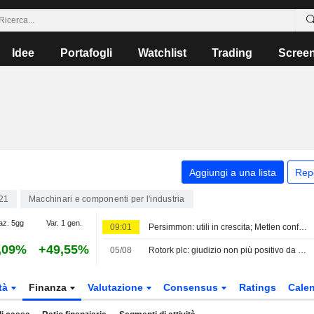
Idee
Portafogli
Watchlist
Trading
Scree
Aggiungi a una lista
Rep
21
Macchinari e componenti per l'industria
az. 5gg
Var. 1 gen.
09:01
Persimmon: utili in crescita; Metlen conferma i target
,09%
+49,55%
05/08
Rotork plc: giudizio non più positivo da RBC Capital Markets
tà
Finanza
Valutazione
Consensus
Ratings
Calen