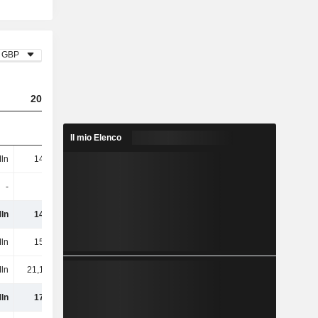
GBP
2023
2024
2025
Il mio Elenco
ln
146 Mln
150 Mln
94,9 Mln
-
-
-
15,1 Mln
ln
146 Mln
150 Mln
110 Mln
ln
153 Mln
149 Mln
178 Mln
ln
21,19 Mln
18,74 Mln
19,7 Mln
ln
174 Mln
168 Mln
198 Mln