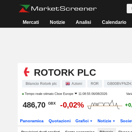
Mercati
Notizie
Analisi
Calendario
ROTORK PLC
Bilancio Rotork plc
Azioni
ROR
GB00BVFNZH
Tempo reale stimato
Cboe Europe
11:08:55 06/08/2026
Vari
486,70
-0,02%
GBX
+0
Panoramica
Quotazioni
Grafici
Notizie
Socie