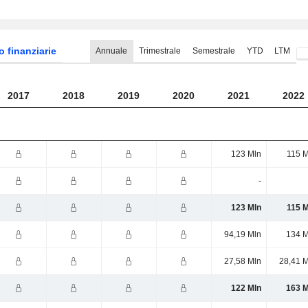
o finanziarie
Annuale
Trimestrale
Semestrale
YTD
LTM
2017
2018
2019
2020
2021
2022
123 Mln
115 M
-
123 Mln
115 M
94,19 Mln
134 M
27,58 Mln
28,41 M
122 Mln
163 M