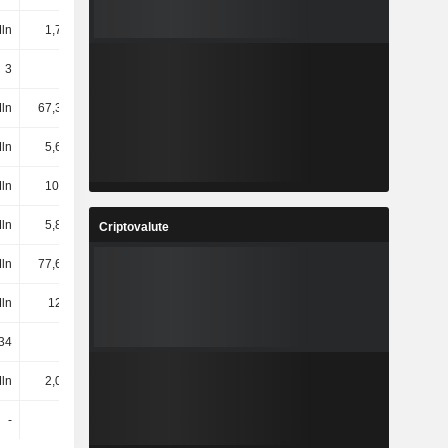
Mln
1,71 Mln
2,72 Mln
2,8 Mln
3
3
3
3
ln
67,38 Mln
64,18 Mln
67,2 Mln
Mln
5,69 Mln
3,14 Mln
3,9 Mln
ln
10,9 Mln
16,05 Mln
18,5 Mln
Mln
5,82 Mln
5,47 Mln
5,6 Mln
Criptovalute
ln
77,65 Mln
84,12 Mln
86,3 Mln
ln
124 Mln
131 Mln
120 Mln
34
3342
3493
3585
Mln
2,03 Mln
4,02 Mln
3,8 Mln
-
-
-
-