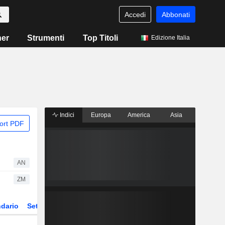
Accedi
Abbonati
ner
Strumenti
Top Titoli
Edizione Italia
Indici
Europa
America
Asia
ort PDF
AN
ZM
dario
Settore
Derivati
ETF