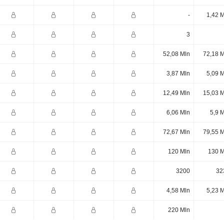
-
1,42 
3
52,08 Mln
72,18 M
3,87 Mln
5,09 
12,49 Mln
15,03 M
6,06 Mln
5,9 
72,67 Mln
79,55 M
120 Mln
130 M
3200
32
4,58 Mln
5,23 
220 Mln