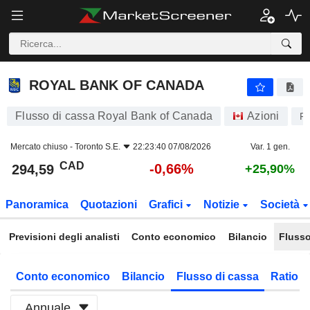
ROYAL BANK OF CANADA
294,59
$
-0,66%
ROYAL BANK OF CANADA
Flusso di cassa Royal Bank of Canada
Azioni
R
Mercato chiuso -
Toronto S.E.
22:23:40 07/08/2026
Var. 1 gen.
CAD
-0,66%
294,59
+25,90%
Panoramica
Quotazioni
Grafici
Notizie
Società
Previsioni degli analisti
Conto economico
Bilancio
Flusso
Conto economico
Bilancio
Flusso di cassa
Ratio f
Annuale