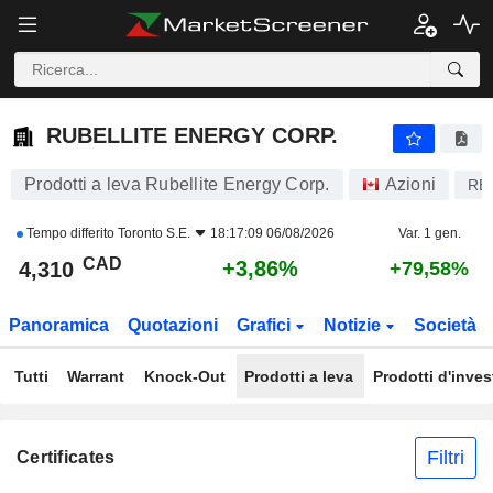
RUBELLITE ENERGY CORP.
4,310
$
+3,86%
RUBELLITE ENERGY CORP.
Prodotti a leva Rubellite Energy Corp.
Azioni
RB
Tempo differito
Toronto S.E.
18:17:09 06/08/2026
Var. 1 gen.
CAD
+3,86%
4,310
+79,58%
Panoramica
Quotazioni
Grafici
Notizie
Società
Tutti
Warrant
Knock-Out
Prodotti a leva
Prodotti d'inve
Filtri
Certificates