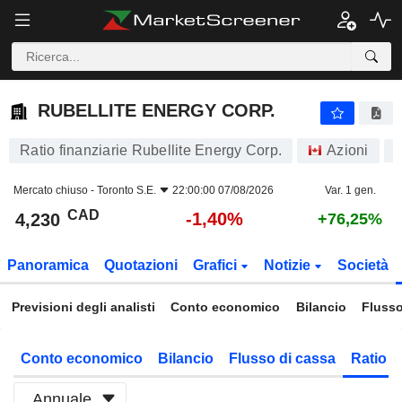
RUBELLITE ENERGY CORP.
4,230
$
-1,40%
RUBELLITE ENERGY CORP.
Ratio finanziarie Rubellite Energy Corp.
Azioni
Mercato chiuso -
Toronto S.E.
22:00:00 07/08/2026
Var. 1 gen.
CAD
-1,40%
4,230
+76,25%
Panoramica
Quotazioni
Grafici
Notizie
Società
Previsioni degli analisti
Conto economico
Bilancio
Flusso
Conto economico
Bilancio
Flusso di cassa
Ratio f
Annuale