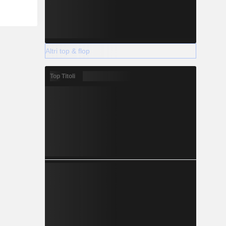
Altri top & flop
Top Titoli