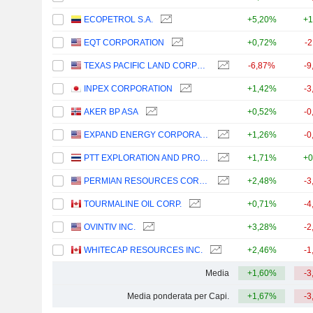
ECOPETROL S.A.
+5,20%
+1
EQT CORPORATION
+0,72%
-
TEXAS PACIFIC LAND CORPORATION
-6,87%
-9
INPEX CORPORATION
+1,42%
-3
AKER BP ASA
+0,52%
-0
EXPAND ENERGY CORPORATION
+1,26%
-0
PTT EXPLORATION AND PRODUCTION
+1,71%
+0
PERMIAN RESOURCES CORPORATION
+2,48%
-3
TOURMALINE OIL CORP.
+0,71%
-4
OVINTIV INC.
+3,28%
-2
WHITECAP RESOURCES INC.
+2,46%
-1
Media
+1,60%
-3
Media ponderata per Capi.
+1,67%
-3