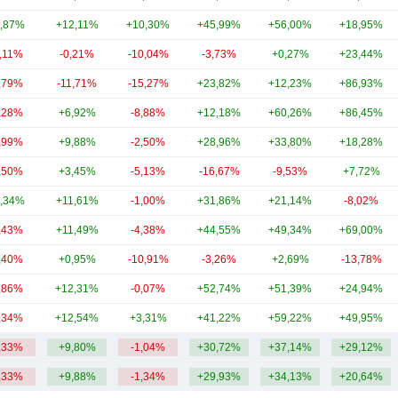
,87%
+12,11%
+10,30%
+45,99%
+56,00%
+18,95%
2,11%
-0,21%
-10,04%
-3,73%
+0,27%
+23,44%
,79%
-11,71%
-15,27%
+23,82%
+12,23%
+86,93%
,28%
+6,92%
-8,88%
+12,18%
+60,26%
+86,45%
,99%
+9,88%
-2,50%
+28,96%
+33,80%
+18,28%
,50%
+3,45%
-5,13%
-16,67%
-9,53%
+7,72%
,34%
+11,61%
-1,00%
+31,86%
+21,14%
-8,02%
,43%
+11,49%
-4,38%
+44,55%
+49,34%
+69,00%
,40%
+0,95%
-10,91%
-3,26%
+2,69%
-13,78%
,86%
+12,31%
-0,07%
+52,74%
+51,39%
+24,94%
,34%
+12,54%
+3,31%
+41,22%
+59,22%
+49,95%
,33%
+9,80%
-1,04%
+30,72%
+37,14%
+29,12%
,33%
+9,88%
-1,34%
+29,93%
+34,13%
+20,64%