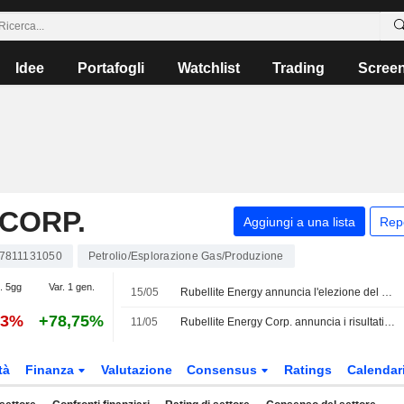
Idee
Portafogli
Watchlist
Trading
Scree
CORP.
Aggiungi a una lista
Rep
7811131050
Petrolio/Esplorazione Gas/Produzione
. 5gg
Var. 1 gen.
15/05
Rubellite Energy annuncia l'elezione del consiglio di amministrazione
13%
+78,75%
11/05
Rubellite Energy Corp. annuncia i risultati finanziari per il primo trimestre conclusosi il 31 marzo 2026
tà
Finanza
Valutazione
Consensus
Ratings
Calendar