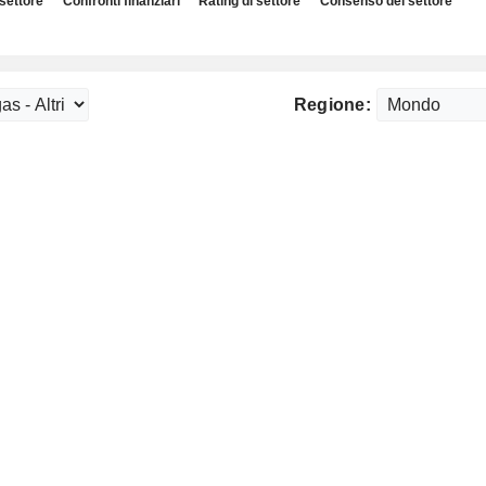
 settore
Confronti finanziari
Rating di settore
Consenso del settore
Regione: