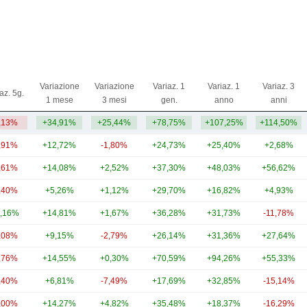
Variazione
Variazione
Variaz. 1
Variaz. 1
Variaz. 3
az. 5g.
1 mese
3 mesi
gen.
anno
anni
,13%
+34,91%
+25,44%
+78,75%
+107,25%
+114,50%
,91%
+12,72%
-1,80%
+24,73%
+25,40%
+2,68%
,61%
+14,08%
+2,52%
+37,30%
+48,03%
+56,62%
,40%
+5,26%
+1,12%
+29,70%
+16,82%
+4,93%
,16%
+14,81%
+1,67%
+36,28%
+31,73%
-11,78%
,08%
+9,15%
-2,79%
+26,14%
+31,36%
+27,64%
,76%
+14,55%
+0,30%
+70,59%
+94,26%
+55,33%
,40%
+6,81%
-7,49%
+17,69%
+32,85%
-15,14%
,00%
+14,27%
+4,82%
+35,48%
+18,37%
-16,29%