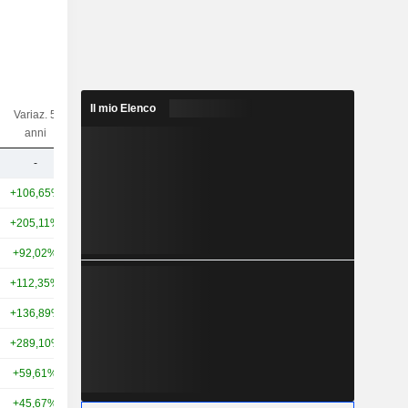
Il mio Elenco
Variaz. 5
Variaz. 10
Capi.($)
anni
anni
-
-
287 Mln
+106,65%
+187,59%
142 Mrd
+205,11%
+214,28%
94,63 Mrd
+92,02%
+51,06%
71,44 Mrd
+112,35%
-23,94%
56,02 Mrd
+136,89%
+104,01%
53,2 Mrd
+289,10%
+107,60%
52,06 Mrd
+59,61%
+9,11%
49,57 Mrd
+45,67%
+16,60%
42,42 Mrd