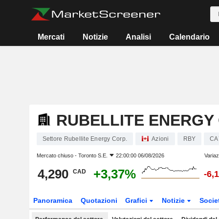
Mercati
Notizie
Analisi
Calendario
RUBELLITE ENERGY 
Settore Rubellite Energy Corp.
Azioni
RBY
CA
Mercato chiuso -
Toronto S.E.
22:00:00 06/08/2026
Variaz
4,290
+3,37%
CAD
-6,
Panoramica
Quotazioni
Grafici
Notizie
Socie