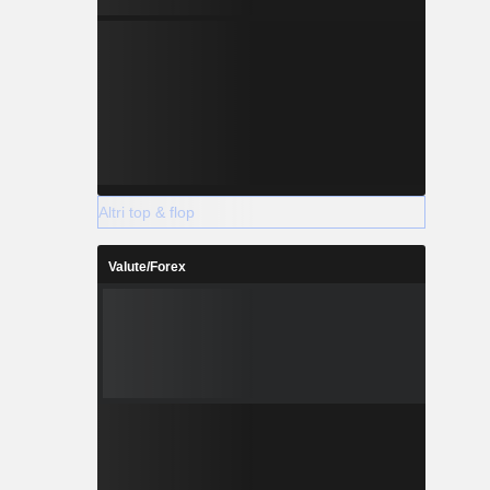
Altri top & flop
Valute/Forex