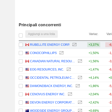
Principali concorrenti
Aggiungi a una lista
Variaz.
Vari
RUBELLITE ENERGY CORP.
+3,37%
-6
CONOCOPHILLIPS
+1,50%
-1
CANADIAN NATURAL RESOURCES LIMITED
+1,56%
-3
EOG RESOURCES, INC.
+1,47%
-6
OCCIDENTAL PETROLEUM CORPORATION
+4,14%
+0
DIAMONDBACK ENERGY, INC.
+1,86%
-5
CENOVUS ENERGY INC.
+2,04%
-6
DEVON ENERGY CORPORATION
+2,42%
-2
WOODSIDE ENERGY GROUP LTD
+0,69%
-3