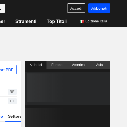
Accedi
Abbonati
ner
Strumenti
Top Titoli
Edizione Italia
Indici
Europa
America
Asia
ort PDF
RE
CI
io
Settore
Derivati