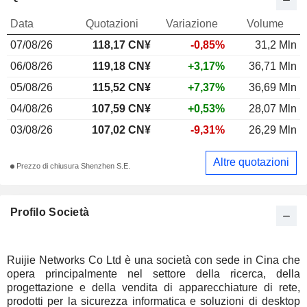
Data
Quotazioni
Variazione
Volume
07/08/26
118,17 CN¥
-0,85%
31,2 Mln
06/08/26
119,18 CN¥
+3,17%
36,71 Mln
05/08/26
115,52 CN¥
+7,37%
36,69 Mln
04/08/26
107,59 CN¥
+0,53%
28,07 Mln
03/08/26
107,02 CN¥
-9,31%
26,29 Mln
Altre quotazioni
Prezzo di chiusura Shenzhen S.E.
Profilo Società
Ruijie Networks Co Ltd è una società con sede in Cina che
opera principalmente nel settore della ricerca, della
progettazione e della vendita di apparecchiature di rete,
prodotti per la sicurezza informatica e soluzioni di desktop