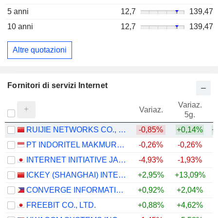
5 anni
12,7
139,47
10 anni
12,7
139,47
Altre quotazioni
Fornitori di servizi Internet
Variaz.
V
Variaz.
5g.
RUIJIE NETWORKS CO., LTD.
-0,85%
+0,14%
+
PT INDORITEL MAKMUR INTERNASIONAL TBK.
-0,26%
-0,26%
INTERNET INITIATIVE JAPAN INC.
-4,93%
-1,93%
+
ICKEY (SHANGHAI) INTERNET AND TECHNOLOGY CO.,LTD.
+2,95%
+13,09%
CONVERGE INFORMATION AND COMMUNICATIONS TECHNOLOGY SOLUTIONS, INC.
+0,92%
+2,04%
FREEBIT CO., LTD.
+0,88%
+4,62%