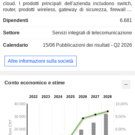
cloud. I prodotti principali dell'azienda includono switch,
router, prodotti wireless, gateway di sicurezza, firewall di
nuova generazione, sistemi di consapevolezza situazionale
Dipendenti
6.681
della sicurezza, software per desktop cloud, server cloud,
terminali cloud e altri prodotti e soluzioni relativi alle
Settore
Servizi integrati di telecomunicazione
operazioni e alla manutenzione nel settore delle tecnologie
dell'informazione (IT). I prodotti dell'azienda sono utilizzati
Calendario
15/08
Pubblicazioni dei risultati - Q2 2026
principalmente in reti locali, reti metropolitane e reti
geografiche. L'azienda distribuisce i propri prodotti sul
mercato interno e sui mercati esteri.
Altre informazioni sulla società
Conto economico e stime