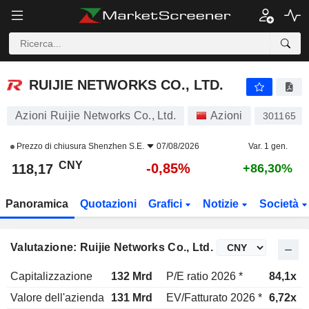
RUIJIE NETWORKS CO., LTD.
118,17
¥
-0,85%
RUIJIE NETWORKS CO., LTD.
Azioni Ruijie Networks Co., Ltd.
Azioni
301165
Prezzo di chiusura
Shenzhen S.E.
07/08/2026
Var. 1 gen.
CNY
-0,85%
118,17
+86,30%
Panoramica
Quotazioni
Grafici
Notizie
Società
Valutazione: Ruijie Networks Co., Ltd.
Capitalizzazione
132 Mrd
P/E ratio 2026 *
84,1x
Valore dell'azienda
131 Mrd
EV/Fatturato 2026 *
6,72x