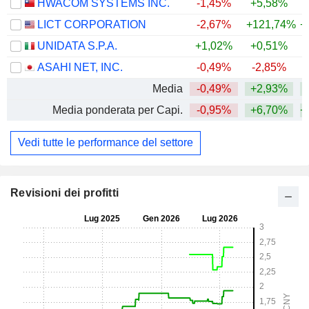
HWACOM SYSTEMS INC.
-1,45%
+5,58%
+
LICT CORPORATION
-2,67%
+121,74%
+
UNIDATA S.P.A.
+1,02%
+0,51%
ASAHI NET, INC.
-0,49%
-2,85%
Media
-0,49%
+2,93%
+
Media ponderata per Capi.
-0,95%
+6,70%
+
Vedi tutte le performance del settore
Revisioni dei profitti