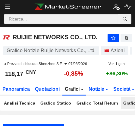
RUIJIE NETWORKS CO., LTD.
118,17
¥
-0,85%
RUIJIE NETWORKS CO., LTD.
Grafico Notizie Ruijie Networks Co., Ltd.
Azioni
Prezzo di chiusura
Shenzhen S.E.
07/08/2026
Var. 1 gen.
CNY
-0,85%
118,17
+86,30%
Panoramica
Quotazioni
Grafici
Notizie
Società
Analisi Tecnica
Grafico Statico
Grafico Total Return
Grafi