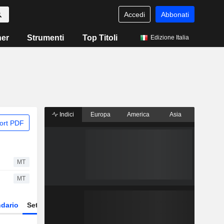
Accedi
Abbonati
ner
Strumenti
Top Titoli
Edizione Italia
Indici
Europa
America
Asia
ort PDF
MT
MT
dario
Settore