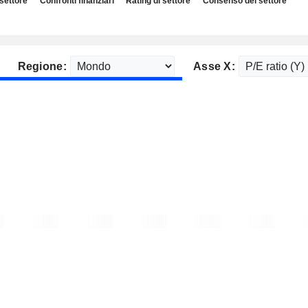
 settore
Confronti finanziari
Rating di settore
Consenso del settore
Regione:
Asse X: