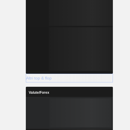
Altri top & flop
Valute/Forex