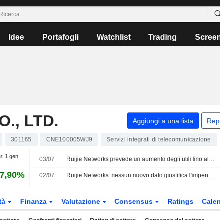
Idee
Portafogli
Watchlist
Trading
Scree
., LTD.
Aggiungi a una lista
Rep
301165
CNE100005WJ9
Servizi integrati di telecomunicazione
r. 1 gen.
03/07
Ruijie Networks prevede un aumento degli utili fino al 66% nel primo semestre; il titolo vola in Borsa
7,90%
02/07
Ruijie Networks: nessun nuovo dato giustifica l'impennata del titolo
tà
Finanza
Valutazione
Consensus
Ratings
Calen