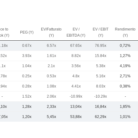
ice to
EV/Fatturato
EV /
EV / EBIT
Rendimento
PEG (Y)
ok (Y)
(Y)
EBITDA (Y)
(Y)
(Y)
1.18x
0.67x
6.57x
67.65x
76.95x
0,72%
.52x
3.93x
1.61x
8.82x
15.84x
1,27%
1.1x
1.04x
2.1x
3.56x
5.38x
4,19%
.78x
0.25x
0.53x
4.8x
5.16x
2,71%
.94x
0.28x
1.08x
4.41x
8.03x
0,38%
-
1.52x
2.06x
-10.99x
-10.29x
-
,10x
1,28x
2,33x
13,04x
16,84x
1,85%
7,05x
1,20x
5,45x
53,88x
62,29x
1,01%