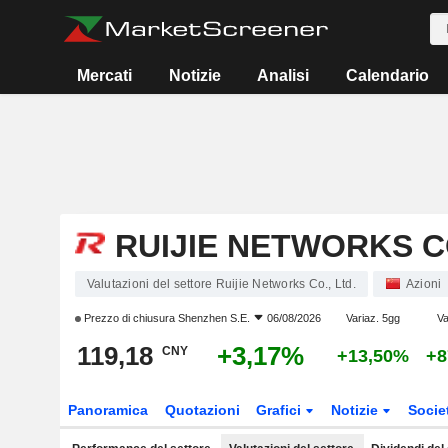
Mercati
Notizie
Analisi
Calendario
RUIJIE NETWORKS CO
Valutazioni del settore Ruijie Networks Co., Ltd.
Azioni
Prezzo di chiusura
Shenzhen S.E.
06/08/2026
Variaz. 5gg
Va
119,18
+3,17%
CNY
+13,50%
+8
Panoramica
Quotazioni
Grafici
Notizie
Socie