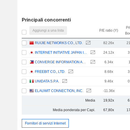
Principali concorrenti
Pr
Aggiungi a una lista
P/E ratio (Y)
Bo
RUIJIE NETWORKS CO., LTD.
82.26x
2
INTERNET INITIATIVE JAPAN INC.
24.12x
3
CONVERGE INFORMATION AND COMMUNICATIONS TECHNOLOGY SOLUTIONS, INC.
6.34x
FREEBIT CO., LTD.
8.68x
3
UNIDATA S.P.A.
9.46x
0
ELAUWIT CONNECTION, INC.
-11.36x
Media
19,92x
6
Media ponderata per Capi.
67,80x
1
Fornitori di servizi Internet