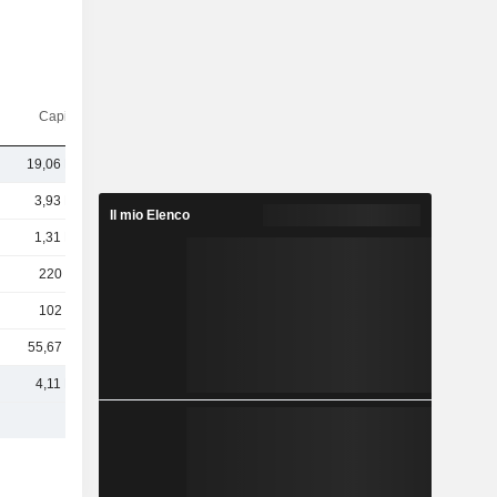
Capi.($)
19,06 Mrd
3,93 Mrd
Il mio Elenco
1,31 Mrd
220 Mln
102 Mln
55,67 Mln
4,11 Mrd