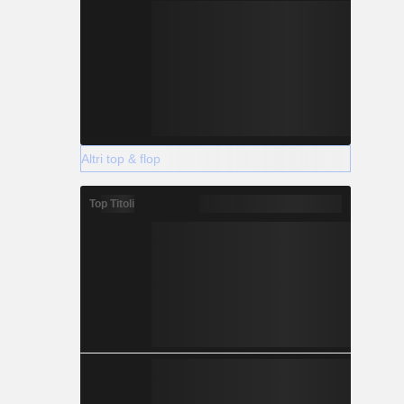
Altri top & flop
Top Titoli