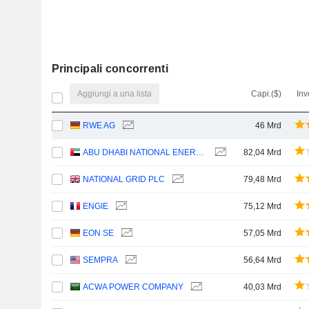
Principali concorrenti
Aggiungi a una lista
Capi.($)
Inv
RWE AG
46 Mrd
ABU DHABI NATIONAL ENERGY COMPANY
82,04 Mrd
NATIONAL GRID PLC
79,48 Mrd
ENGIE
75,12 Mrd
EON SE
57,05 Mrd
SEMPRA
56,64 Mrd
ACWA POWER COMPANY
40,03 Mrd