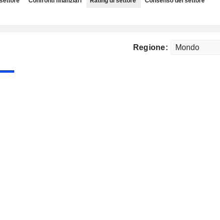
 settore
Confronti finanziari
Rating di settore
Consenso del settore
Regione: