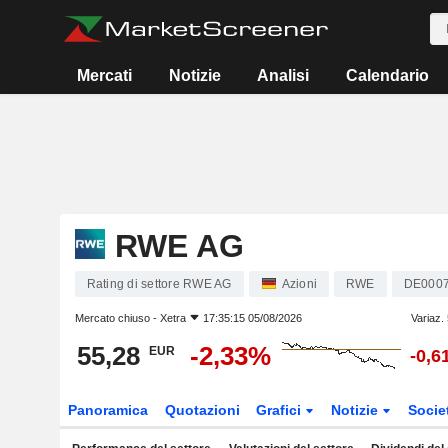
Mercati
Notizie
Analisi
Calendario
RWE AG
Rating di settore RWE AG
Azioni
RWE
DE000
Mercato chiuso -
Xetra
17:35:15 05/08/2026
Variaz.
55,28
-2,33%
EUR
-0,6
Panoramica
Quotazioni
Grafici
Notizie
Socie