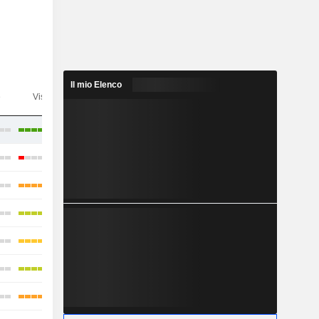
Il mio Elenco
e
Visibilità
Consensus