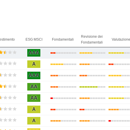
Revisione dei
estimento
ESG MSCI
Fondamentali
Valutazion
Fondamentali
AAA
A
AAA
AA
AA
A
A