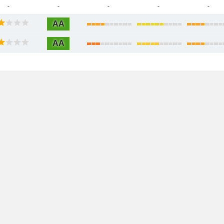
-
-
-
-
-
AA
AA