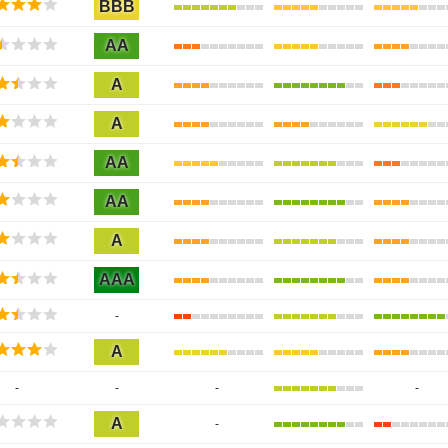
BBB
AA
A
A
AA
AA
A
AAA
-
A
-
-
-
-
A
-