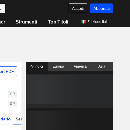
Accedi
Abbonati
ner
Strumenti
Top Titoli
Edizione Italia
Indici
Europa
America
Asia
ort PDF
DP
DP
dario
Settore
Derivati
ETF