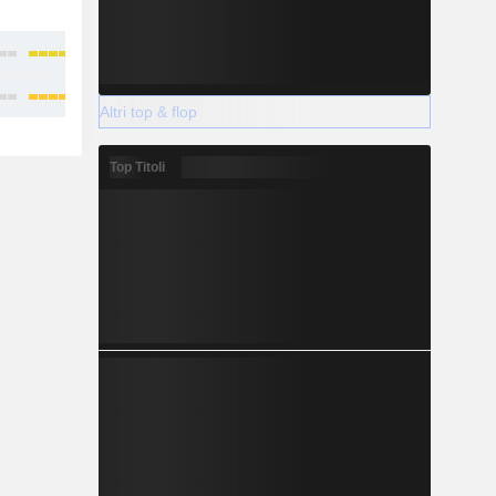
-
-
Altri top & flop
Top Titoli