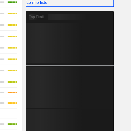
Le mie liste
Top Titoli
-