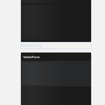
Altri top & flop
Valute/Forex