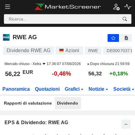
RWE AG
56,22
€
-0,46%
RWE AG
Dividendo RWE AG
Azioni
RWE
DE000703712
Mercato chiuso -
Xetra
17:36:07 07/08/2026
Dopo chiusura
21:59:59
EUR
-0,46%
56,22
56,32
+0,18%
Panoramica
Quotazioni
Grafici
Notizie
Società
Rapporti di valutazione
Dividendo
EPS & Dividendo: RWE AG