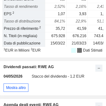
Tasso di rendimento
2,52%
2,16%
2,43
2
EPS
1,07
3,93
1,9
Tasso di distribuzione
84,1%
22,9%
51,3
2
Prezzo di riferimento
35,72
41,59
41,1
N. Titoli (in migliaia)
675.928
676.216
743.41
Data di pubblicazione
15/03/22
21/03/23
14/03/2
1
2
EUR in Milioni
EUR
Dati Stimati
Dividendi passati: RWE AG
04/05/2026
Stacco del dividendo - 1.2 EUR
Mostra altro
Agenda degli eventi: RWE AG