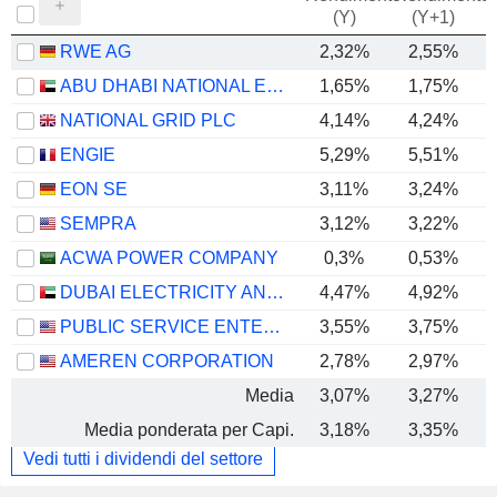
(Y)
(Y+1)
RWE AG
2,32%
2,55%
ABU DHABI NATIONAL ENERGY COMPANY
1,65%
1,75%
NATIONAL GRID PLC
4,14%
4,24%
ENGIE
5,29%
5,51%
EON SE
3,11%
3,24%
SEMPRA
3,12%
3,22%
ACWA POWER COMPANY
0,3%
0,53%
DUBAI ELECTRICITY AND WATER AUTHORITY
4,47%
4,92%
PUBLIC SERVICE ENTERPRISE GROUP, INC.
3,55%
3,75%
AMEREN CORPORATION
2,78%
2,97%
Media
3,07%
3,27%
Media ponderata per Capi.
3,18%
3,35%
Vedi tutti i dividendi del settore