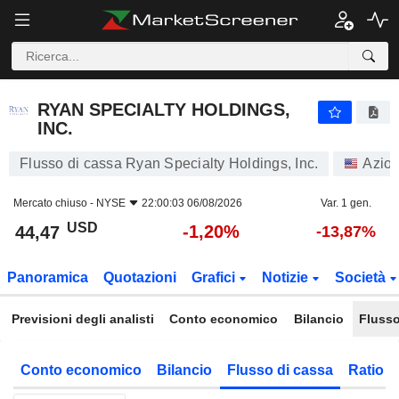
RYAN SPECIALTY HOLDINGS, INC.
44,47
$
-1,20%
RYAN SPECIALTY HOLDINGS,
INC.
Flusso di cassa Ryan Specialty Holdings, Inc.
Azion
Mercato chiuso -
NYSE
22:00:03 06/08/2026
Var. 1 gen.
USD
-1,20%
44,47
-13,87%
Panoramica
Quotazioni
Grafici
Notizie
Società
Previsioni degli analisti
Conto economico
Bilancio
Flusso
Conto economico
Bilancio
Flusso di cassa
Ratio f