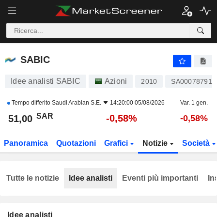
SABIC
51,00
﷼
-0,58%
SABIC
Idee analisti SABIC
Azioni
2010
SA000787912
Tempo differito
Saudi Arabian S.E.
14:20:00 05/08/2026
Var. 1 gen.
SAR
-0,58%
51,00
-0,58%
Panoramica
Quotazioni
Grafici
Notizie
Società
Tutte le notizie
Idee analisti
Eventi più importanti
In
Idee analisti