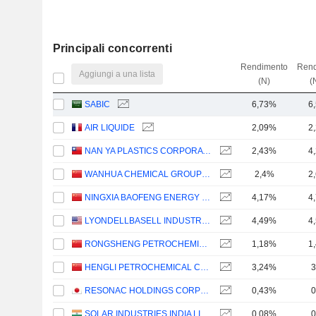
Principali concorrenti
Rendimento
Rend
Aggiungi a una lista
(N)
(
SABIC
6,73%
6
AIR LIQUIDE
2,09%
2
NAN YA PLASTICS CORPORATION
2,43%
4
WANHUA CHEMICAL GROUP CO., LTD.
2,4%
2
NINGXIA BAOFENG ENERGY GROUP CO., LTD.
4,17%
4
LYONDELLBASELL INDUSTRIES N.V.
4,49%
4
RONGSHENG PETROCHEMICAL CO., LTD.
1,18%
1
HENGLI PETROCHEMICAL CO.,LTD.
3,24%
3
RESONAC HOLDINGS CORPORATION
0,43%
0
SOLAR INDUSTRIES INDIA LIMITED
0,08%
0