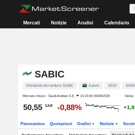
Mercati
Notizie
Analisi
Calendario
SABIC
Dividendi del settore SABIC
Azioni
2010
SA00
Mercato chiuso -
Saudi Arabian S.E.
14:20:00 06/08/2026
Variaz.
50,55
-0,88%
SAR
+1,
Panoramica
Quotazioni
Grafici
Notizie
Socie