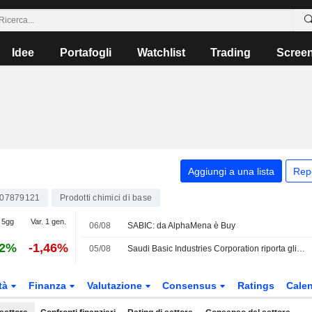
Idee
Portafogli
Watchlist
Trading
Scree
Aggiungi a una lista
Rep
07879121
Prodotti chimici di base
 5gg
Var. 1 gen.
06/08
SABIC: da AlphaMena è Buy
92%
-1,46%
05/08
Saudi Basic Industries Corporation riporta gli utili per il secondo trimestre e il semestre conclusosi il 30 giugno 2026
tà
Finanza
Valutazione
Consensus
Ratings
Calen