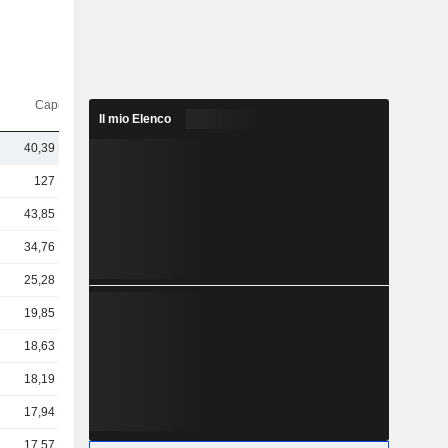
Capi.($)
Il mio Elenco
40,39 Mrd
127 Mrd
43,85 Mrd
34,76 Mrd
25,28 Mrd
19,85 Mrd
18,63 Mrd
18,19 Mrd
17,94 Mrd
17,57 Mrd