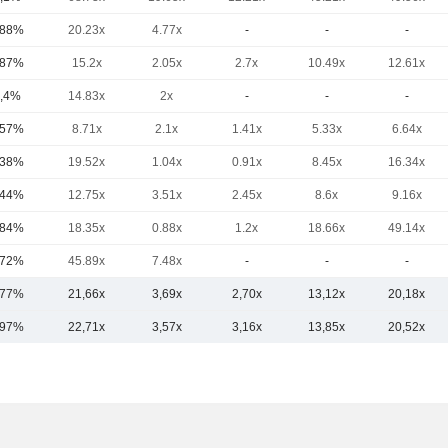
,88%
20.23x
4.77x
-
-
-
,87%
15.2x
2.05x
2.7x
10.49x
12.61x
,4%
14.83x
2x
-
-
-
,57%
8.71x
2.1x
1.41x
5.33x
6.64x
,38%
19.52x
1.04x
0.91x
8.45x
16.34x
,44%
12.75x
3.51x
2.45x
8.6x
9.16x
,84%
18.35x
0.88x
1.2x
18.66x
49.14x
,72%
45.89x
7.48x
-
-
-
,77%
21,66x
3,69x
2,70x
13,12x
20,18x
,97%
22,71x
3,57x
3,16x
13,85x
20,52x