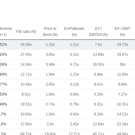
imento
Price to
EV/Fatturato
EV /
EV / EBIT
P/E ratio (N)
N+1)
Book (N)
(N)
EBITDA (N)
(N)
,51%
34.39x
1.23x
1.21x
7.5x
19.73x
,24%
27.45x
3.85x
4.31x
13.89x
19.97x
,26%
14.56x
3.49x
4.71x
30.92x
38x
,69%
12.72x
1.94x
1.23x
6.98x
11.89x
,77%
10.56x
2.95x
3.13x
8.01x
9.68x
,53%
8.91x
1.66x
0.86x
5.29x
7.27x
,49%
18.51x
2.73x
0.79x
6.31x
16.31x
,7%
10.83x
1.64x
0.93x
8.19x
14.21x
,5%
27.82x
3.5x
2.45x
12.94x
22.26x
,1%
68.73x
19.65x
12.21x
45.21x
49.56x