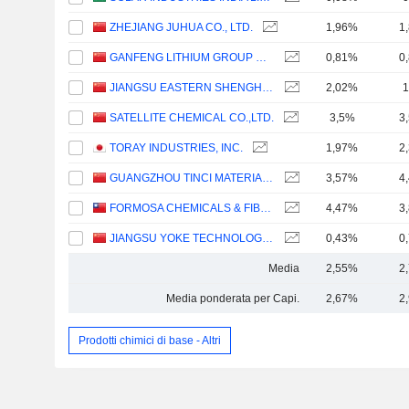
ZHEJIANG JUHUA CO., LTD.
1,96%
1
GANFENG LITHIUM GROUP CO., LTD.
0,81%
0
JIANGSU EASTERN SHENGHONG CO.,LTD.
2,02%
1
SATELLITE CHEMICAL CO.,LTD.
3,5%
3
TORAY INDUSTRIES, INC.
1,97%
2
GUANGZHOU TINCI MATERIALS TECHNOLOGY CO., LTD.
3,57%
4
FORMOSA CHEMICALS & FIBRE CORPORATION
4,47%
3
JIANGSU YOKE TECHNOLOGY CO., LTD.
0,43%
0
Media
2,55%
2
Media ponderata per Capi.
2,67%
2
Prodotti chimici di base - Altri