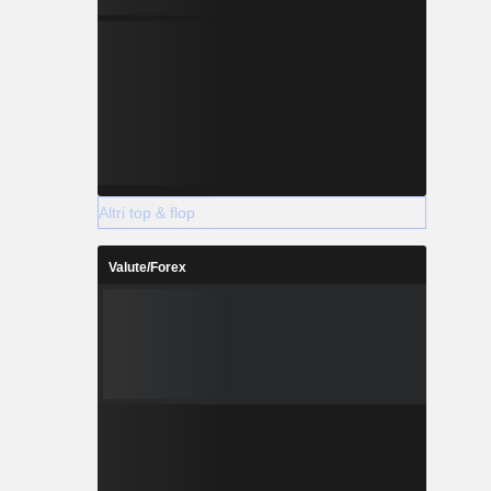
Altri top & flop
Valute/Forex