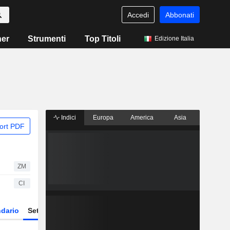
Accedi
Abbonati
ner
Strumenti
Top Titoli
Edizione Italia
Indici
Europa
America
Asia
ort PDF
ZM
CI
dario
Settore
Derivati
ETF