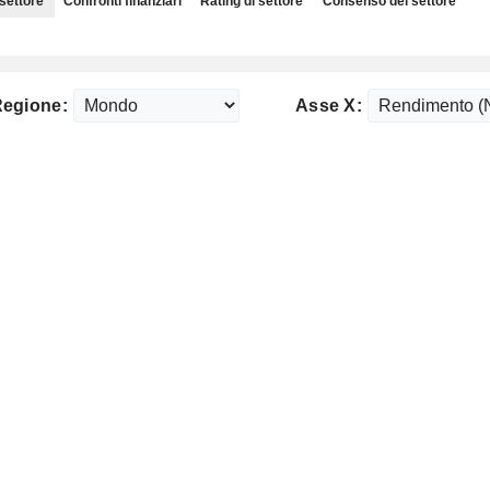
 settore
Confronti finanziari
Rating di settore
Consenso del settore
egione:
Asse X: