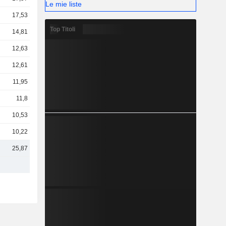
Le mie liste
17,53 Mrd
Top Titoli
14,81 Mrd
12,63 Mrd
12,61 Mrd
11,95 Mrd
11,8 Mrd
10,53 Mrd
10,22 Mrd
25,87 Mrd