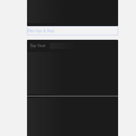
Altri top & flop
Top Titoli