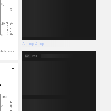
Altri top & flop
Top Titoli