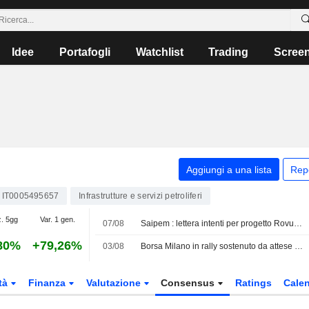
Idee
Portafogli
Watchlist
Trading
Scree
Aggiungi a una lista
Rep
IT0005495657
Infrastrutture e servizi petroliferi
z. 5gg
Var. 1 gen.
07/08
Saipem : lettera intenti per progetto Rovuma Lng in Mozambico, valore 32 mln$
80%
+79,26%
03/08
Borsa Milano in rally sostenuto da attese pace Usa-Iran, corre Danieli, giù Prysmian
tà
Finanza
Valutazione
Consensus
Ratings
Calen