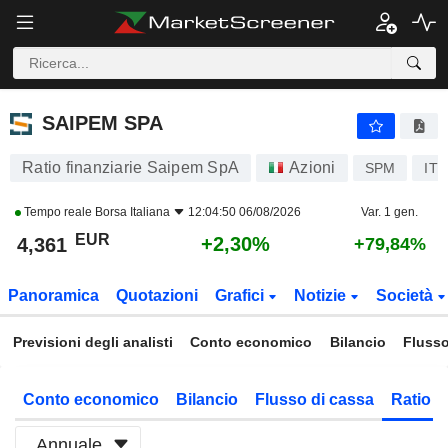
SAIPEM SPA
4,361
€
+2,30%
SAIPEM SPA
Ratio finanziarie Saipem SpA
Azioni
SPM
IT
Tempo reale
Borsa Italiana
12:04:50 06/08/2026
Var. 1 gen.
EUR
+2,30%
4,361
+79,84%
Panoramica
Quotazioni
Grafici
Notizie
Società
Previsioni degli analisti
Conto economico
Bilancio
Flusso
Conto economico
Bilancio
Flusso di cassa
Ratio f
Annuale