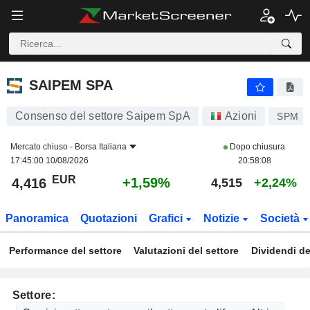
SAIPEM SPA
4,416
€
+1,59%
SAIPEM SPA
Consenso del settore Saipem SpA
Azioni
SPM
Mercato chiuso -
Borsa Italiana
Dopo chiusura
17:45:00 10/08/2026
20:58:08
EUR
+1,59%
4,416
4,515
+2,24%
Panoramica
Quotazioni
Grafici
Notizie
Società
Performance del settore
Valutazioni del settore
Dividendi de
Settore: