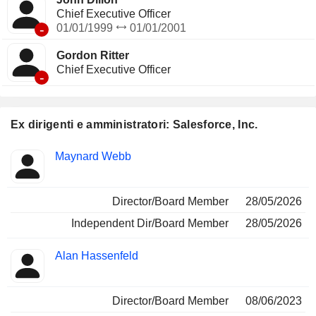
Chief Executive Officer
-
01/01/1999
01/01/2001
Gordon Ritter
Chief Executive Officer
-
Ex dirigenti e amministratori: Salesforce, Inc.
Posizioni
Maynard Webb
Insider
ricoperte
Director/Board Member
28/05/2026
Independent Dir/Board Member
28/05/2026
Alan Hassenfeld
Director/Board Member
08/06/2023