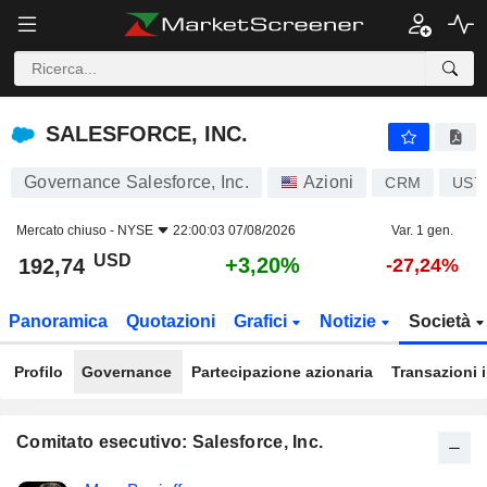
SALESFORCE, INC.
192,74
$
+3,20%
SALESFORCE, INC.
Governance Salesforce, Inc.
Azioni
CRM
US7
Mercato chiuso -
NYSE
22:00:03 07/08/2026
Var. 1 gen.
USD
+3,20%
192,74
-27,24%
Panoramica
Quotazioni
Grafici
Notizie
Società
Profilo
Governance
Partecipazione azionaria
Transazioni 
Comitato esecutivo: Salesforce, Inc.
Posizioni