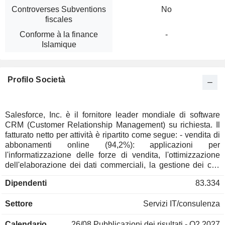
Controverses Subventions
No
fiscales
Conforme à la finance
-
Islamique
Profilo Società
Salesforce, Inc. è il fornitore leader mondiale di software
CRM (Customer Relationship Management) su richiesta. Il
fatturato netto per attività è ripartito come segue: - vendita di
abbonamenti online (94,2%): applicazioni per
l'informatizzazione delle forze di vendita, l'ottimizzazione
dell'elaborazione dei dati commerciali, la gestione dei call
center, la gestione delle relazioni con i partner, ecc.; - servizi
Dipendenti
83.334
professionali (5,8%): servizi di consulenza, implementazione
e formazione. Il fatturato netto è distribuito geograficamente
Settore
Servizi IT/consulenza
come segue: Americhe (66,3%), Europa (23,5%) e
Asia/Pacifico (10,2%).
Calendario
26/08
Pubblicazioni dei risultati - Q2 2027