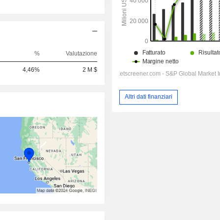
%
Valutazione
4,46%
2 M $
Altri dati finanziari