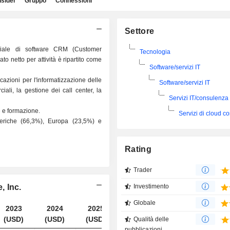
nsider
Gruppo
Connessioni
Settore
ndiale di software CRM (Customer
Tecnologia
to netto per attività è ripartito come
Software/servizi IT
cazioni per l'informatizzazione delle
Software/servizi IT
iali, la gestione dei call center, la
Servizi IT/consulenza
e e formazione.
Servizi di cloud c
meriche (66,3%), Europa (23,5%) e
Rating
Trader
, Inc.
Investimento
Globale
2023
2024
2025
2026
(USD)
(USD)
(USD)
(USD)
Qualità delle
pubblicazioni