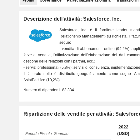
Profilo
Governance
Partecipazione azionaria
Transazioni i
Descrizione dell'attività: Salesforce, Inc.
Salesforce, Inc. è il fornitore leader mo
Relationship Management) su richiesta. Il fattura
segue:
- vendita di abbonamenti online (94,2%): appli
forze di vendita, l'ottimizzazione dell'elaborazione dei dati commerc
gestione delle relazioni con i partner, ecc.;
- servizi professionali (5,8%): servizi di consulenza, implementazion
Il fatturato netto è distribuito geograficamente come segue: A
Asia/Pacifico (10,2%).
Numero di dipendenti:
83.334
Ripartizione delle vendite per attività: Salesforce
2022
(USD)
Periodo Fiscale: Gennaio