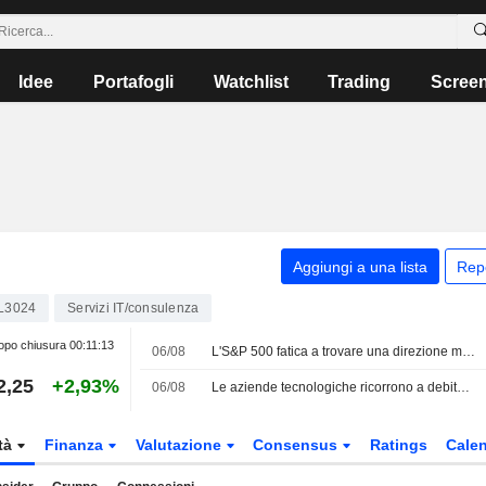
Idee
Portafogli
Watchlist
Trading
Scree
Aggiungi a una lista
Rep
L3024
Servizi IT/consulenza
po chiusura
00:11:13
06/08
L'S&P 500 fatica a trovare una direzione mentre gli investitori attendono un accordo in Medio Oriente; scivolano i titoli software
2,25
+2,93%
06/08
Le aziende tecnologiche ricorrono a debito e capitale proprio per finanziare l'espansione dell'IA e del cloud
tà
Finanza
Valutazione
Consensus
Ratings
Calen