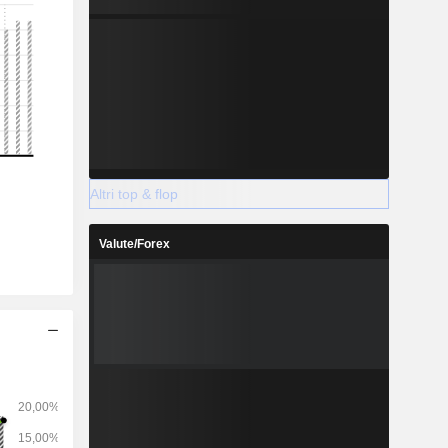
Altri top & flop
Valute/Forex