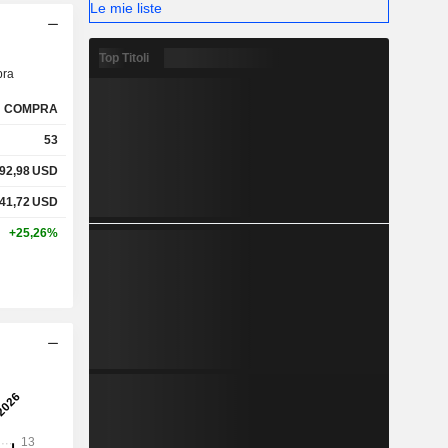
Le mie liste
Top Titoli
ra
COMPRA
53
92,98
USD
41,72
USD
+25,26%