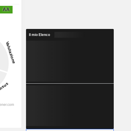
AA
Il mio Elenco