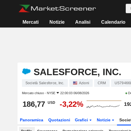
Mercati
Notizie
Analisi
Calendario
SALESFORCE, INC.
Società Salesforce, Inc.
Azioni
CRM
US79466
Mercato chiuso -
NYSE
22:00:03 06/08/2026
Do
186,77
-3,22%
USD
19
Panoramica
Quotazioni
Grafici
Notizie
Socie