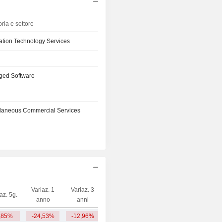
ria e settore
ation Technology Services
ged Software
llaneous Commercial Services
Variaz. 1
Variaz. 3
az. 5g.
Capi.($)
anno
anni
,85%
-24,53%
-12,96%
158 Mrd