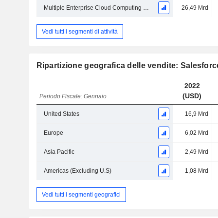
Multiple Enterprise Cloud Computing Market
26,49 Mrd
Vedi tutti i segmenti di attività
Ripartizione geografica delle vendite: Salesforce
2022
(USD)
Periodo Fiscale: Gennaio
United States
16,9 Mrd
Europe
6,02 Mrd
Asia Pacific
2,49 Mrd
Americas (Excluding U.S)
1,08 Mrd
Vedi tutti i segmenti geografici