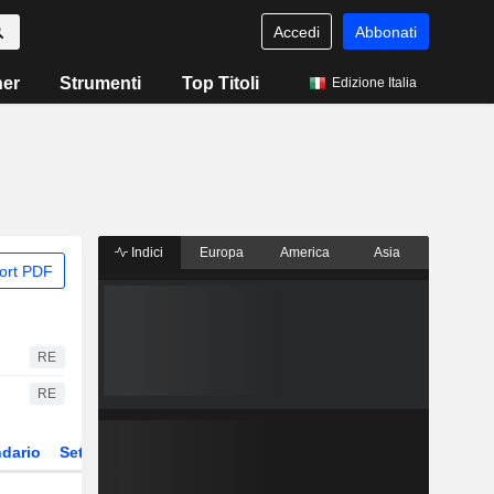
Accedi
Abbonati
ner
Strumenti
Top Titoli
Edizione Italia
Indici
Europa
America
Asia
ort PDF
RE
RE
dario
Settore
Derivati
ETF