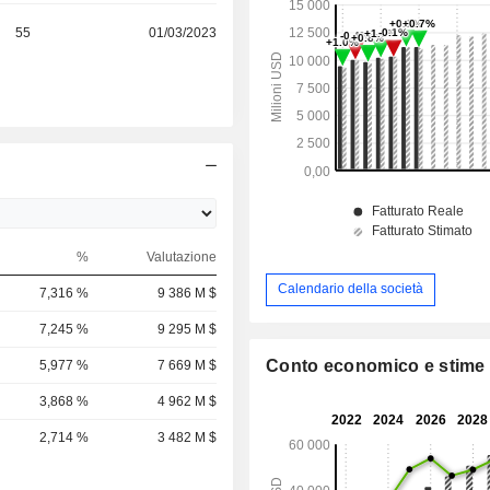
55
01/03/2023
%
Valutazione
Calendario della società
7,316 %
9 386 M $
7,245 %
9 295 M $
Conto economico e stime
5,977 %
7 669 M $
3,868 %
4 962 M $
2,714 %
3 482 M $