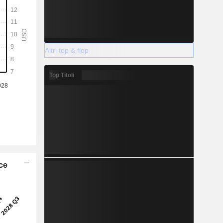
Altri top & flop
Top Titoli
ice