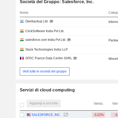
Società del Gruppo: Salesforce, Inc.
Nome
Catego
Ownbackup Ltd.
Inform
ClickSoftware India Pvt Ltd.
salesforce.com India Pvt Ltd.
Packa
Slack Technologies India LLP
SFDC France Data Centre SARL
Misce
Vedi tutte le società del gruppo
Servizi di cloud computing
Aggiungi a una lista
Variaz.
Vari
SALESFORCE, INC.
-3,22%
-0