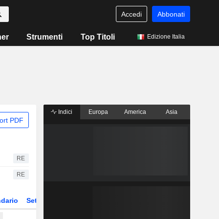
Accedi
Abbonati
ner
Strumenti
Top Titoli
Edizione Italia
Indici
Europa
America
Asia
ort PDF
RE
RE
dario
Settore
Derivati
ETF