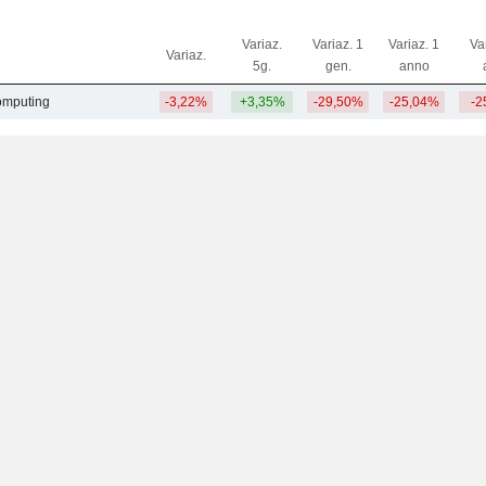
Variaz.
Variaz. 1
Variaz. 1
Va
Variaz.
5g.
gen.
anno
computing
-3,22%
+3,35%
-29,50%
-25,04%
-2