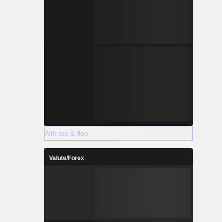
Altri top & flop
Valute/Forex