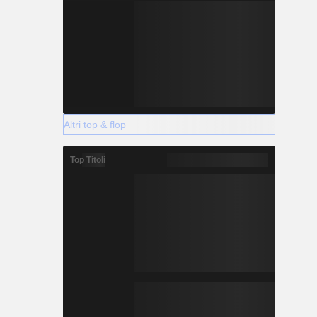
Altri top & flop
Top Titoli