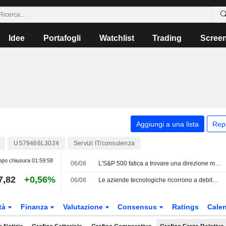
Idee
Portafogli
Watchlist
Trading
Scree
Aggiungi a una lista
Rep
US79466L3024
Servizi IT/consulenza
po chiusura
01:59:58
06/08
L'S&P 500 fatica a trovare una direzione mentre gli investitori attendono un accordo in Medio Oriente; scivolano i titoli software
7,82
+0,56%
06/08
Le aziende tecnologiche ricorrono a debito e capitale proprio per finanziare l'espansione dell'IA e del cloud
tà
Finanza
Valutazione
Consensus
Ratings
Calen