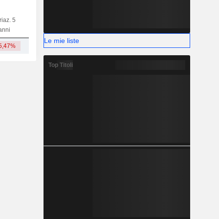
riaz. 5
Capi.
BT
MT
LT
anni
Le mie liste
5,47%
153 Mrd
Top Titoli